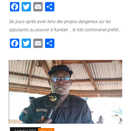
Fa
T
E
Pa
ce
wi
m
rt
Six jours après avoir tenu des propos dangereux sur les
bo
tt
ail
ag
opposants au pouvoir à Kankan , le très controversé préfet…
ok
er
er
Fa
T
E
Pa
ce
wi
m
rt
bo
tt
ail
ag
ok
er
er
4 octobre 2024
Non