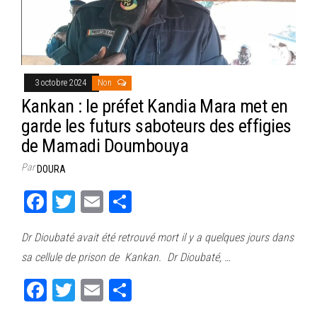
3 octobre 2024
Non
Kankan : le préfet Kandia Mara met en
garde les futurs saboteurs des effigies
de Mamadi Doumbouya
Par
DOURA
Fa
T
E
Pa
ce
wi
m
rt
Dr Dioubaté avait été retrouvé mort il y a quelques jours dans
bo
tt
ail
ag
sa cellule de prison de Kankan. Dr Dioubaté, …
ok
er
er
Fa
T
E
Pa
ce
wi
m
rt