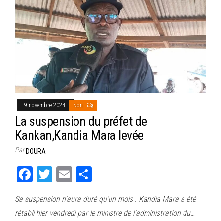
9 novembre 2024
Non
La suspension du préfet de
Kankan,Kandia Mara levée
Par
DOURA
Fa
T
E
Pa
ce
wi
m
rt
Sa suspension n’aura duré qu’un mois . Kandia Mara a été
bo
tt
ail
ag
rétabli hier vendredi par le ministre de l’administration du…