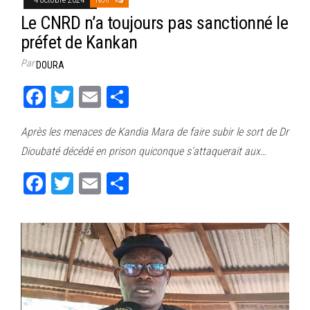
Le CNRD n’a toujours pas sanctionné le
préfet de Kankan
Par
DOURA
Fa
T
E
Pa
ce
wi
m
rt
Après les menaces de Kandia Mara de faire subir le sort de Dr
bo
tt
ail
ag
Dioubaté décédé en prison quiconque s’attaquerait aux…
ok
er
er
Fa
T
E
Pa
ce
wi
m
rt
bo
tt
ail
ag
ok
er
er