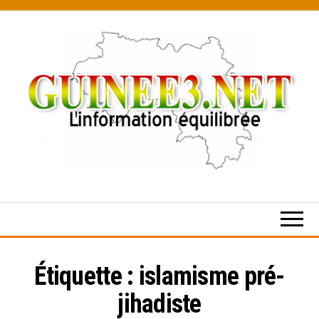
Skip
to
the
content
L’information
équilibrée
Étiquette :
islamisme pré-
jihadiste