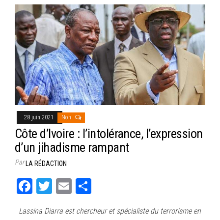
28 juin 2021
Non
Côte d’Ivoire : l’intolérance, l’expression
d’un jihadisme rampant
Par
LA RÉDACTION
Fa
T
E
Pa
ce
wi
m
rt
Lassina Diarra est chercheur et spécialiste du terrorisme en
bo
tt
ail
ag