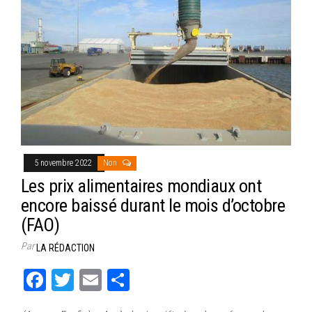
5 novembre 2022
Non
Les prix alimentaires mondiaux ont
encore baissé durant le mois d’octobre
(FAO)
Par
LA RÉDACTION
Fa
T
E
Pa
ce
wi
m
rt