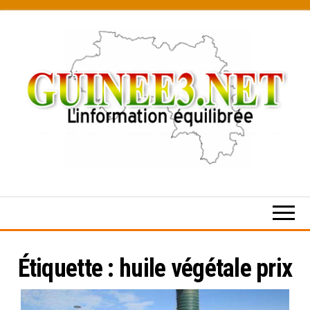
Skip
to
the
content
L’information
équilibrée
Étiquette :
huile végétale prix