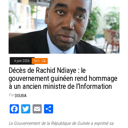
4 juin 2026
Non
Décès de Rachid Ndiaye : le
gouvernement guinéen rend hommage
à un ancien ministre de l’Information
Par
DOURA
Fa
T
E
Pa
ce
wi
m
rt
Le Gouvernement de la République de Guinée a exprimé sa
bo
tt
ail
ag