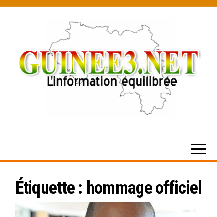
Skip
to
the
content
L’information
équilibrée
Étiquette :
hommage officiel