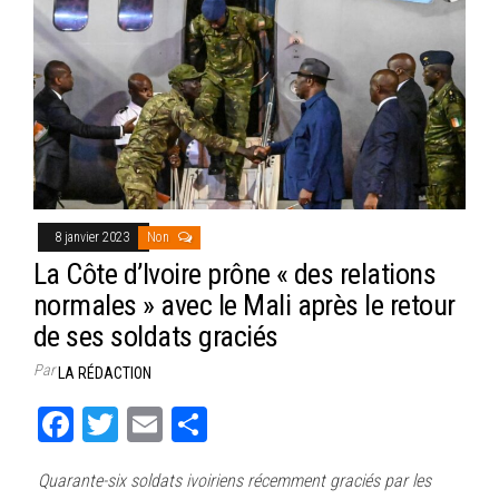
8 janvier 2023
Non
La Côte d’Ivoire prône « des relations
normales » avec le Mali après le retour
de ses soldats graciés
Par
LA RÉDACTION
Fa
T
E
Pa
ce
wi
m
rt
Quarante-six soldats ivoiriens récemment graciés par les
bo
tt
ail
ag