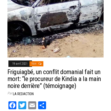
19 avril 2021
Non
Friguiagbé, un conflit domanial fait un
mort: “le procureur de Kindia a la main
noire derrière” (témoignage)
Par
LA REDACTION
Fa
T
E
Pa