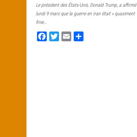
Le président des États-Unis, Donald Trump, a affirmé
bo
tt
ail
ag
lundi 9 mars que la guerre en Iran était « quasiment
ok
er
er
finie…
Fa
T
E
Pa
ce
wi
m
rt
bo
tt
ail
ag
ok
er
er