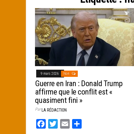
e
r
9 mars 2026
Non
Guerre en Iran : Donald Trump
affirme que le conflit est «
quasiment fini »
Par
LA RÉDACTION
Fa
T
E
Pa
ce
wi
m
rt