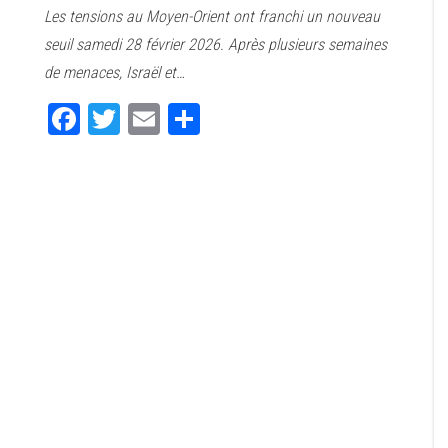
Les tensions au Moyen-Orient ont franchi un nouveau
bo
tt
ail
ag
seuil samedi 28 février 2026. Après plusieurs semaines
ok
er
er
de menaces, Israël et…
Fa
T
E
Pa
ce
wi
m
rt
bo
tt
ail
ag
ok
er
er