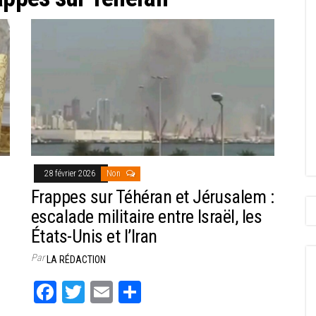
28 février 2026
Non
Frappes sur Téhéran et Jérusalem :
escalade militaire entre Israël, les
États-Unis et l’Iran
Par
LA RÉDACTION
Fa
T
E
Pa
ce
wi
m
rt