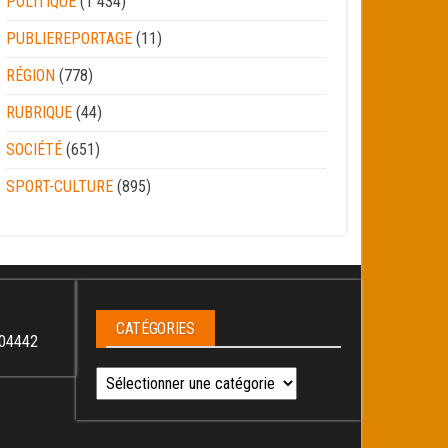
POLITIQUE
(1 434)
PUBLIEREPORTAGE
(11)
RÉGION
(778)
RUBRIQUE
(44)
SOCIÉTÉ
(651)
SPORT-CULTURE
(895)
CATÉGORIES
04442
Catégories