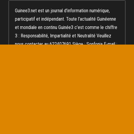
Guinee3.net est un journal d’information numérique,
participatif et indépendant. Toute l’actualité Guinéenne
et mondiale en continu Guinée3 c’est comme le chiffre
3 : Responsabilité, Impartialité et Neutralité Veuillez
nous contacter au 622407691 Siège : Sonfonia E-mail :
diallomokoula@yahoo.fr