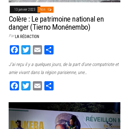
13 janvier 2023
Non
Colère : Le patrimoine national en
danger (Tierno Monénembo)
Par
LA RÉDACTION
Fa
T
E
Pa
ce
wi
m
rt
J’ai reçu il y a quelques jours, de la part d’une compatriote et
bo
tt
ail
ag
amie vivant dans la région parisienne, une…
ok
er
er
Fa
T
E
Pa
ce
wi
m
rt
bo
tt
ail
ag
ok
er
er