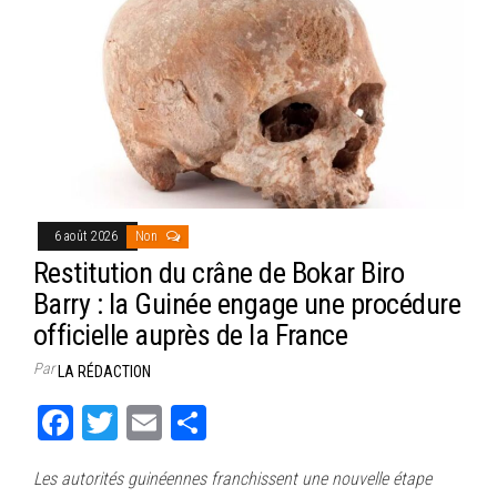
6 août 2026
Non
Restitution du crâne de Bokar Biro
Barry : la Guinée engage une procédure
officielle auprès de la France
Par
LA RÉDACTION
Fa
T
E
Pa
ce
wi
m
rt
Les autorités guinéennes franchissent une nouvelle étape
bo
tt
ail
ag