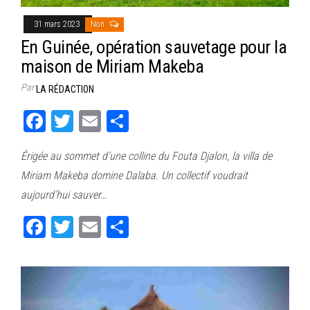
31 mars 2023
Non
En Guinée, opération sauvetage pour la
maison de Miriam Makeba
Par
LA RÉDACTION
Fa
T
E
Pa
ce
wi
m
rt
Érigée au sommet d’une colline du Fouta Djalon, la villa de
bo
tt
ail
ag
Miriam Makeba domine Dalaba. Un collectif voudrait
ok
er
er
aujourd’hui sauver…
Fa
T
E
Pa
ce
wi
m
rt
bo
tt
ail
ag
ok
er
er