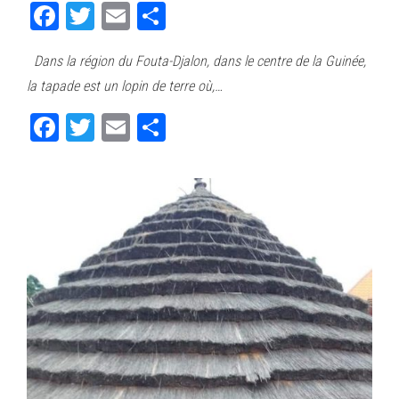
Fa
T
E
Pa
ce
wi
m
rt
Dans la région du Fouta-Djalon, dans le centre de la Guinée,
bo
tt
ail
ag
la tapade est un lopin de terre où,…
ok
er
er
Fa
T
E
Pa
ce
wi
m
rt
bo
tt
ail
ag
ok
er
er