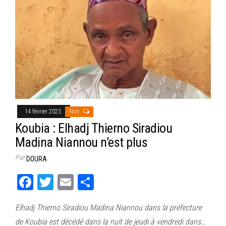
14 février 2025
Non
Koubia : Elhadj Thierno Siradiou
Madina Niannou n’est plus
Par
DOURA
Fa
T
E
Pa
ce
wi
m
rt
Elhadj Thierno Siradiou Madina Niannou dans la préfecture
bo
tt
ail
ag
de Koubia est décédé dans la nuit de jeudi à vendredi dans…