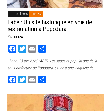
13 avril 2026
Non
Labé : Un site historique en voie de
restauration à Popodara
Par
DOURA
Fa
T
E
Pa
ce
wi
m
rt
Labé, 13 avr 2026 (AGP)- Les sages et populations de la
bo
tt
ail
ag
sous-préfecture de Popodara, située à une vingtaine de…
ok
er
er
Fa
T
E
Pa
ce
wi
m
rt
bo
tt
ail
ag
ok
er
er