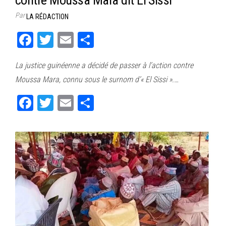
Par
LA RÉDACTION
Fa
T
E
Pa
ce
wi
m
rt
La justice guinéenne a décidé de passer à l’action contre
bo
tt
ail
ag
Moussa Mara, connu sous le surnom d’« El Sissi ».…
ok
er
er
Fa
T
E
Pa
ce
wi
m
rt
bo
tt
ail
ag
ok
er
er