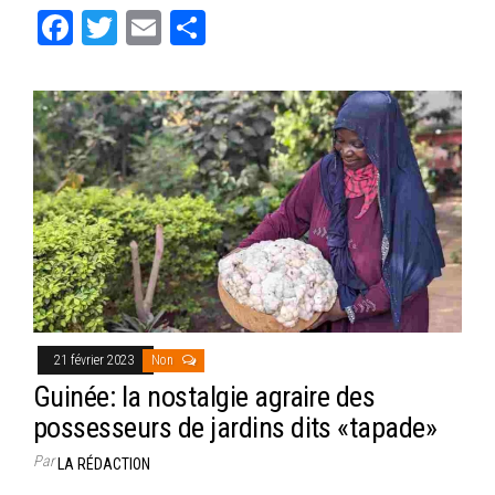
Fa
T
E
Pa
ce
wi
m
rt
bo
tt
ail
ag
ok
er
er
21 février 2023
Non
Guinée: la nostalgie agraire des
possesseurs de jardins dits «tapade»
Par
LA RÉDACTION