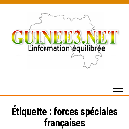
Skip
to
the
content
L’information
équilibrée
Étiquette :
forces spéciales
françaises