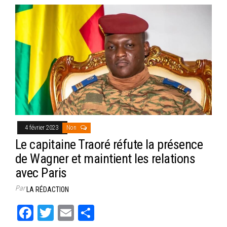
4 février 2023
Non
Le capitaine Traoré réfute la présence
de Wagner et maintient les relations
avec Paris
Par
LA RÉDACTION
Fa
T
E
Pa