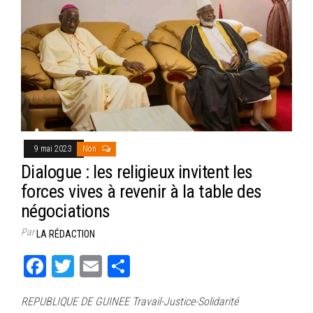
9 mai 2023
Non
Dialogue : les religieux invitent les
forces vives à revenir à la table des
négociations
Par
LA RÉDACTION
Fa
T
E
Pa
ce
wi
m
rt
REPUBLIQUE DE GUINEE Travail-Justice-Solidarité
bo
tt
ail
ag