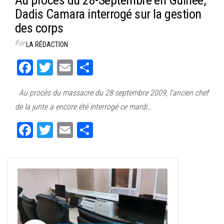
Dadis Camara interrogé sur la gestion
des corps
Par
LA RÉDACTION
Fa
T
E
Pa
ce
wi
m
rt
Au procès du massacre du 28 septembre 2009, l’ancien chef
bo
tt
ail
ag
de la junte a encore été interrogé ce mardi…
ok
er
er
Fa
T
E
Pa
ce
wi
m
rt
bo
tt
ail
ag
ok
er
er