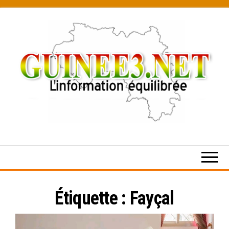
Skip
to
the
content
L’information
équilibrée
Étiquette :
Fayçal