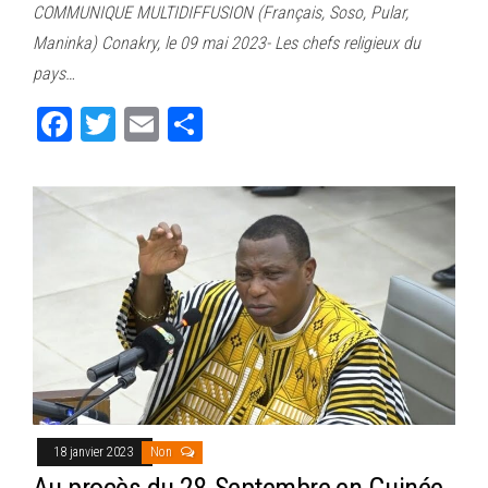
COMMUNIQUE MULTIDIFFUSION (Français, Soso, Pular,
ok
er
er
Maninka) Conakry, le 09 mai 2023- Les chefs religieux du
pays…
Fa
T
E
Pa
ce
wi
m
rt
bo
tt
ail
ag
ok
er
er
18 janvier 2023
Non
Au procès du 28-Septembre en Guinée,