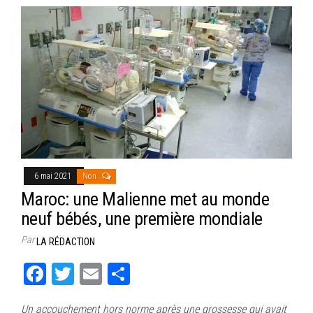
6 mai 2021
Non
Maroc: une Malienne met au monde
neuf bébés, une première mondiale
Par
LA RÉDACTION
Fa
T
E
Pa
ce
wi
m
rt
Un accouchement hors norme après une grossesse qui avait