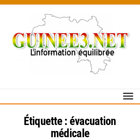
Skip
to
the
content
L’information
équilibrée
Étiquette :
évacuation
médicale