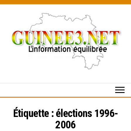
Skip
to
the
content
L’information
équilibrée
Étiquette :
élections 1996-
2006