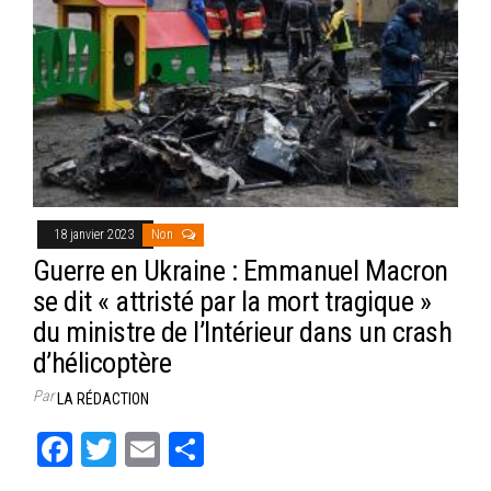
18 janvier 2023
Non
Guerre en Ukraine : Emmanuel Macron
se dit « attristé par la mort tragique »
du ministre de l’Intérieur dans un crash
d’hélicoptère
Par
LA RÉDACTION
Fa
T
E
Pa
ce
wi
m
rt