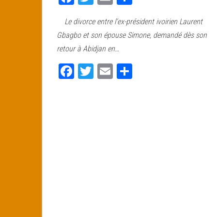
ce
wi
m
rt
Le divorce entre l’ex-président ivoirien Laurent
bo
tt
ail
ag
Gbagbo et son épouse Simone, demandé dès son
ok
er
er
retour à Abidjan en…
Fa
T
E
Pa
ce
wi
m
rt
bo
tt
ail
ag
ok
er
er