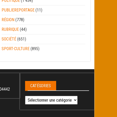
POLITIQUE
(1 434)
PUBLIEREPORTAGE
(11)
RÉGION
(778)
RUBRIQUE
(44)
SOCIÉTÉ
(651)
SPORT-CULTURE
(895)
CATÉGORIES
04442
Catégories