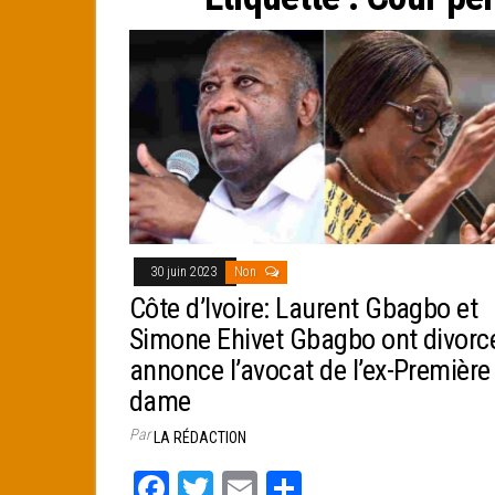
e
r
30 juin 2023
Non
Côte d’Ivoire: Laurent Gbagbo et
Simone Ehivet Gbagbo ont divorc
annonce l’avocat de l’ex-Première
dame
Par
LA RÉDACTION
Fa
T
E
Pa