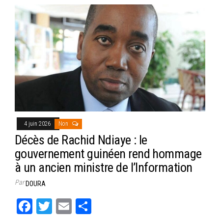
4 juin 2026
Non
Décès de Rachid Ndiaye : le
gouvernement guinéen rend hommage
à un ancien ministre de l’Information
Par
DOURA
Fa
T
E
Pa