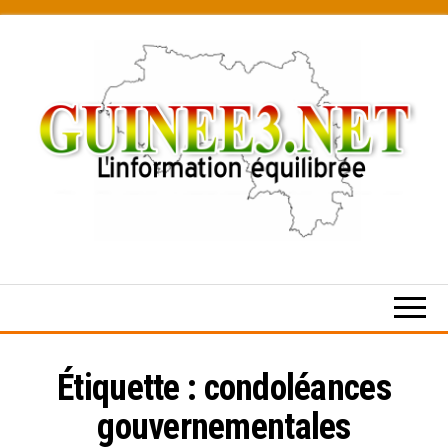
Skip
to
the
content
L’information
équilibrée
Étiquette :
condoléances
gouvernementales