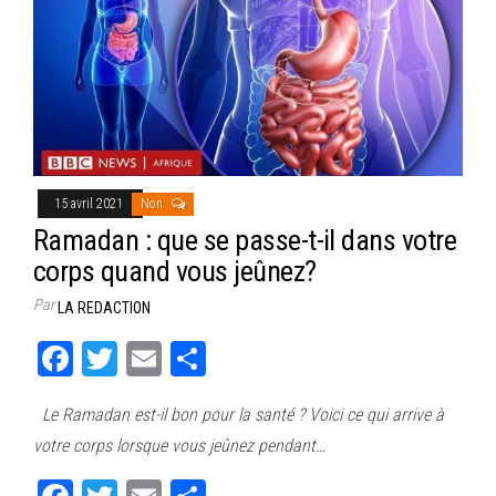
15 avril 2021
Non
Ramadan : que se passe-t-il dans votre
corps quand vous jeûnez?
Par
LA REDACTION
Fa
T
E
Pa
ce
wi
m
rt
Le Ramadan est-il bon pour la santé ? Voici ce qui arrive à
bo
tt
ail
ag
votre corps lorsque vous jeûnez pendant…
ok
er
er