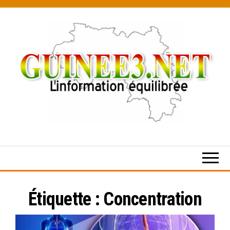
Skip
to
the
content
L’information
équilibrée
Étiquette :
Concentration