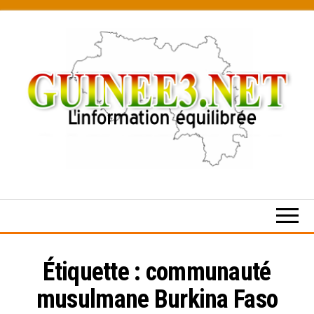
Skip
to
the
content
L’information
équilibrée
Étiquette :
communauté
musulmane Burkina Faso