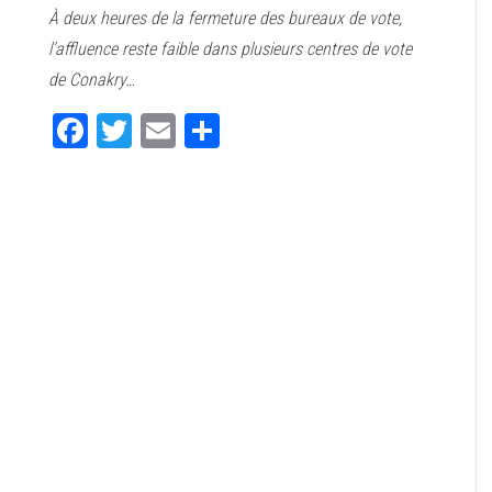
À deux heures de la fermeture des bureaux de vote,
bo
tt
ail
ag
l’affluence reste faible dans plusieurs centres de vote
ok
er
er
de Conakry…
Fa
T
E
Pa
ce
wi
m
rt
bo
tt
ail
ag
ok
er
er