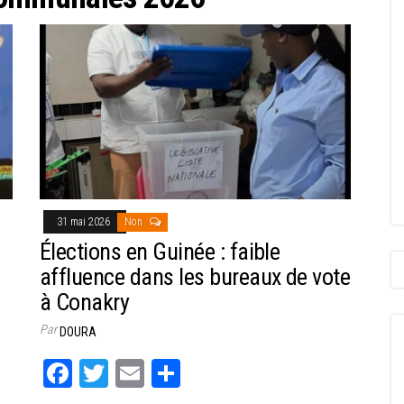
31 mai 2026
Non
Élections en Guinée : faible
affluence dans les bureaux de vote
à Conakry
Par
DOURA
Fa
T
E
Pa
ce
wi
m
rt