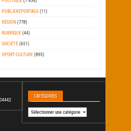
POLITIQUE
(1 434)
PUBLIEREPORTAGE
(11)
RÉGION
(778)
RUBRIQUE
(44)
SOCIÉTÉ
(651)
SPORT-CULTURE
(895)
CATÉGORIES
04442
Catégories