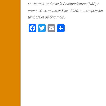
La Haute Autorité de la Communication (HAC) a
bo
tt
ail
ag
prononcé, ce mercredi 3 juin 2026, une suspension
ok
er
er
temporaire de cinq mois…
Fa
T
E
Pa
ce
wi
m
rt
bo
tt
ail
ag
ok
er
er