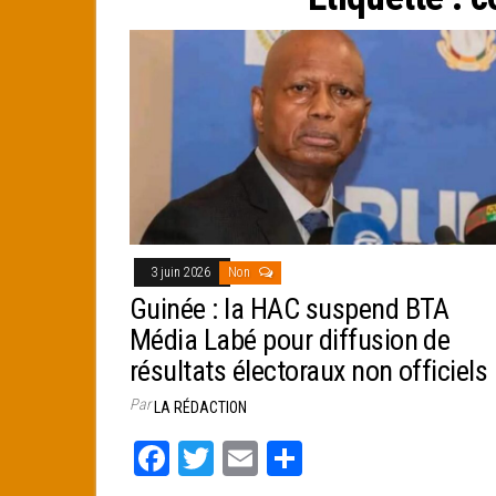
e
r
3 juin 2026
Non
Guinée : la HAC suspend BTA
Média Labé pour diffusion de
résultats électoraux non officiels
Par
LA RÉDACTION
Fa
T
E
Pa
ce
wi
m
rt