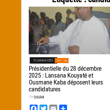
e
r
31 octobre 2025
Non
Présidentielle du 28 décembre
2025 : Lansana Kouyaté et
Ousmane Kaba déposent leurs
candidatures
Par
DOURA
Fa
T
E
Pa