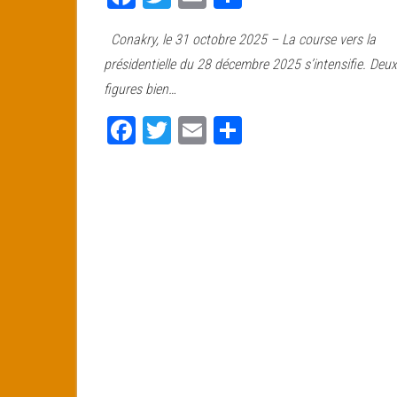
ce
wi
m
rt
Conakry, le 31 octobre 2025 – La course vers la
bo
tt
ail
ag
présidentielle du 28 décembre 2025 s’intensifie. Deux
ok
er
er
figures bien…
Fa
T
E
Pa
ce
wi
m
rt
bo
tt
ail
ag
ok
er
er