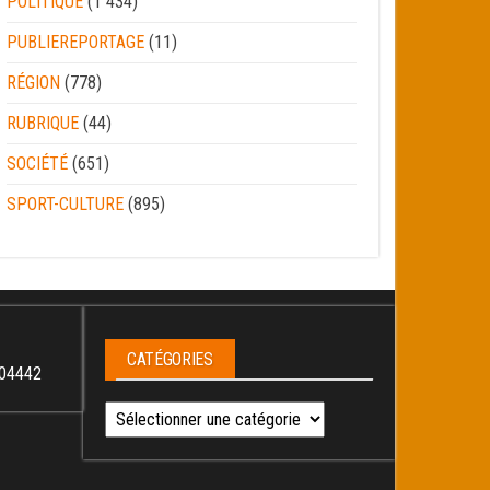
POLITIQUE
(1 434)
PUBLIEREPORTAGE
(11)
RÉGION
(778)
RUBRIQUE
(44)
SOCIÉTÉ
(651)
SPORT-CULTURE
(895)
CATÉGORIES
04442
Catégories