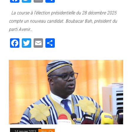
ce
wi
m
rt
La course à l’élection présidentielle du 28 décembre 2025
bo
tt
ail
ag
compte un nouveau candidat. Boubacar Bah, président du
ok
er
er
parti Avenir…
Fa
T
E
Pa
ce
wi
m
rt
bo
tt
ail
ag
ok
er
er
14 janvier 2023
Non