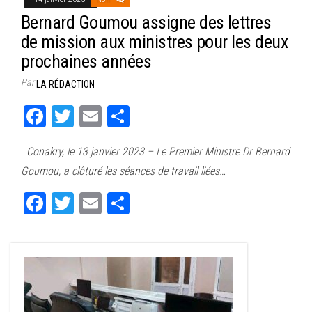
Bernard Goumou assigne des lettres
de mission aux ministres pour les deux
prochaines années
Par
LA RÉDACTION
Fa
T
E
Pa
ce
wi
m
rt
Conakry, le 13 janvier 2023 – Le Premier Ministre Dr Bernard
bo
tt
ail
ag
Goumou, a clôturé les séances de travail liées…
ok
er
er
Fa
T
E
Pa
ce
wi
m
rt
bo
tt
ail
ag
ok
er
er