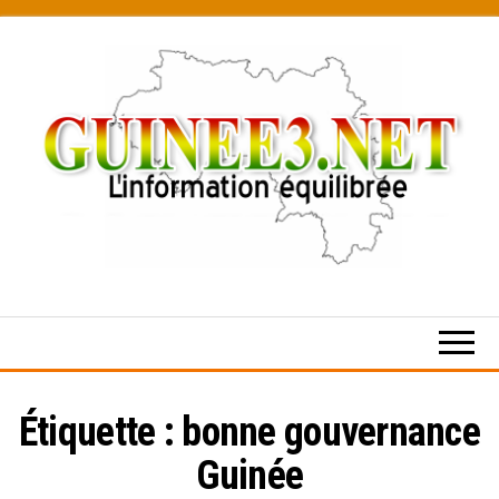
Skip
to
the
content
L’information
équilibrée
Étiquette :
bonne gouvernance
Guinée