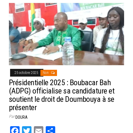
25 octobre 2025
Non
Présidentielle 2025 : Boubacar Bah
(ADPG) officialise sa candidature et
soutient le droit de Doumbouya à se
présenter
Par
DOURA
Fa
T
E
Pa