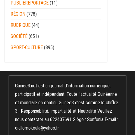
PUBLIEREPORTAGE
(11)
RÉGION
(778)
RUBRIQUE
(44)
SOCIÉTÉ
(651)
SPORT-CULTURE
(895)
Guinee3.net est un journal d’information numérique,
participatif et indépendant. Toute l’actualité Guinéenne
et mondiale en continu Guinée3 c’est comme le chiffre
3 : Responsabilité, Impartialité et Neutralité Veuillez
nous contacter au 622407691 Siège : Sonfonia E-mail :
diallomokoula@yahoo.fr