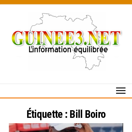
Skip
to
the
content
L’information
équilibrée
Étiquette :
Bill Boiro