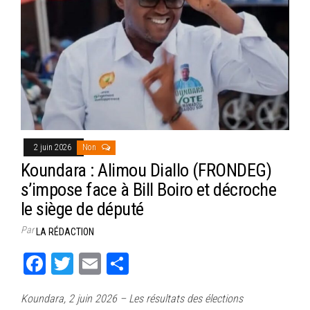
2 juin 2026
Non
Koundara : Alimou Diallo (FRONDEG)
s’impose face à Bill Boiro et décroche
le siège de député
Par
LA RÉDACTION
Fa
T
E
Pa
ce
wi
m
rt
Koundara, 2 juin 2026 – Les résultats des élections
bo
tt
ail
ag