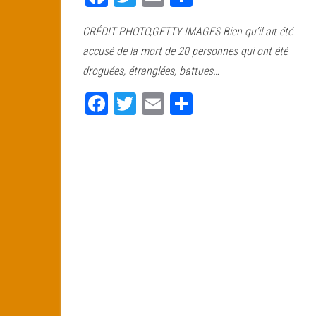
ce
wi
m
rt
CRÉDIT PHOTO,GETTY IMAGES Bien qu’il ait été
bo
tt
ail
ag
accusé de la mort de 20 personnes qui ont été
ok
er
er
droguées, étranglées, battues…
Fa
T
E
Pa
ce
wi
m
rt
bo
tt
ail
ag
ok
er
er