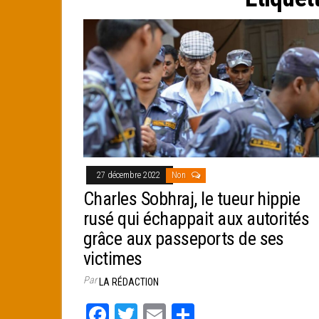
e
r
27 décembre 2022
Non
Charles Sobhraj, le tueur hippie
rusé qui échappait aux autorités
grâce aux passeports de ses
victimes
Par
LA RÉDACTION
Fa
T
E
Pa