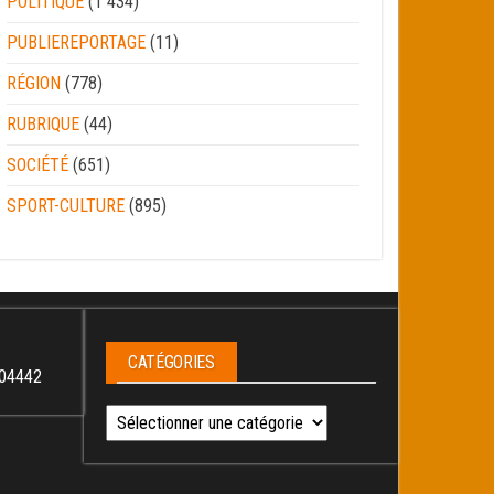
POLITIQUE
(1 434)
PUBLIEREPORTAGE
(11)
RÉGION
(778)
RUBRIQUE
(44)
SOCIÉTÉ
(651)
SPORT-CULTURE
(895)
CATÉGORIES
04442
Catégories