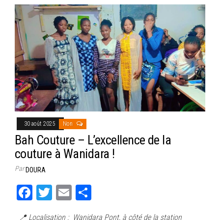
30 août 2025
Non
Bah Couture – L’excellence de la
couture à Wanidara !
Par
DOURA
Fa
T
E
Pa
ce
wi
m
rt
📍 Localisation : Wanidara Pont, à côté de la station