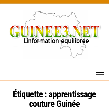
Skip
to
the
content
L’information
équilibrée
Étiquette :
apprentissage
couture Guinée