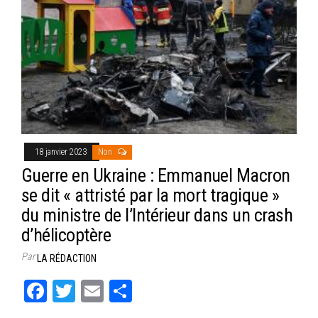
18 janvier 2023
Non
Guerre en Ukraine : Emmanuel Macron
se dit « attristé par la mort tragique »
du ministre de l’Intérieur dans un crash
d’hélicoptère
Par
LA RÉDACTION
Fa
T
E
Pa
ce
wi
m
rt