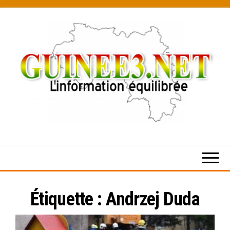
Skip
to
the
content
L’information
équilibrée
Étiquette :
Andrzej Duda