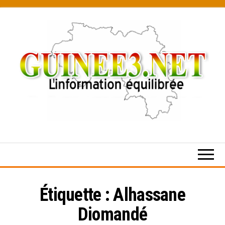
Skip
to
the
content
L’information
équilibrée
Étiquette :
Alhassane
Diomandé