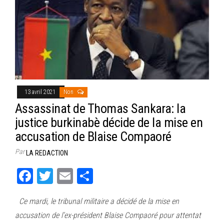
13 avril 2021
Non
Assassinat de Thomas Sankara: la
justice burkinabè décide de la mise en
accusation de Blaise Compaoré
Par
LA REDACTION
Fa
T
E
Pa
ce
wi
m
rt
Ce mardi, le tribunal militaire a décidé de la mise en
bo
tt
ail
ag
accusation de l’ex-président Blaise Compaoré pour attentat