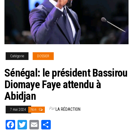
Catégorie
DOSSIER
Sénégal: le président Bassirou
Diomaye Faye attendu à
Abidjan
Par
LA RÉDACTION
7 mai 2024
Non
Fa
T
E
Pa