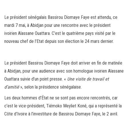
ce
wi
m
rt
bo
tt
ail
ag
ok
er
er
Le président sénégalais Bassirou Diomaye Faye est attendu, ce
mardi 7 mai, à Abidjan pour une rencontre avec le président
ivoirien Alassane Ouattara. C’est le quatrième pays visité par le
nouveau chef de l’Etat depuis son élection le 24 mars dernier.
Le président Bassirou Diomaye Faye doit arriver en fin de matinée
à Abidjan, pour une audience avec son homologue ivoirien Alassane
Ouattara suivie d’un point presse. «
Une visite de travail et
d’amitié
», selon la présidence sénégalaise.
Les deux hommes d’État ne se sont pas encore rencontrés, car
c’est le vice-président, Tiémoko Meyliet Koné, qui a représenté la
Côte d’Ivoire à l’investiture de Bassirou Diomaye Faye, le 2 avril.