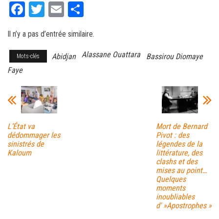
Fa
T
E
Pa
ce
wi
m
rt
Il n’y a pas d’entrée similaire.
bo
tt
ail
ag
ok
er
er
Alassane Ouattara
Abidjan
Bassirou Diomaye
Mots-clés
Faye
L’État va
Mort de Bernard
dédommager les
Pivot : des
sinistrés de
légendes de la
Kaloum
littérature, des
clashs et des
mises au point…
Quelques
moments
inoubliables
d' »Apostrophes »