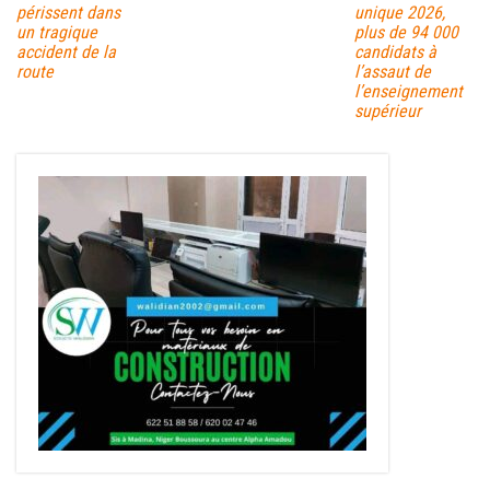
périssent dans
unique 2026,
un tragique
plus de 94 000
accident de la
candidats à
route
l’assaut de
l’enseignement
supérieur