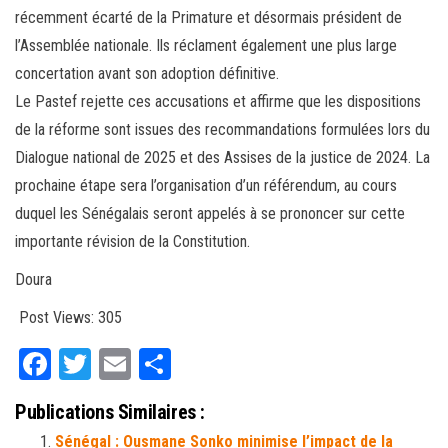
récemment écarté de la Primature et désormais président de
l’Assemblée nationale. Ils réclament également une plus large
concertation avant son adoption définitive.
Le Pastef rejette ces accusations et affirme que les dispositions
de la réforme sont issues des recommandations formulées lors du
Dialogue national de 2025 et des Assises de la justice de 2024. La
prochaine étape sera l’organisation d’un référendum, au cours
duquel les Sénégalais seront appelés à se prononcer sur cette
importante révision de la Constitution.
Doura
Post Views:
305
Fa
T
E
Pa
ce
wi
m
rt
Publications Similaires :
bo
tt
ail
ag
Sénégal : Ousmane Sonko minimise l’impact de la