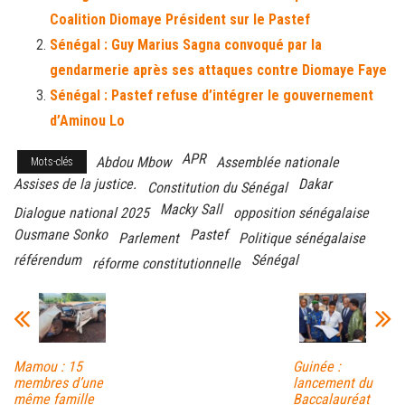
ok
er
er
Coalition Diomaye Président sur le Pastef
Sénégal : Guy Marius Sagna convoqué par la
gendarmerie après ses attaques contre Diomaye Faye
Sénégal : Pastef refuse d’intégrer le gouvernement
d’Aminou Lo
APR
Abdou Mbow
Assemblée nationale
Mots-clés
Assises de la justice.
Dakar
Constitution du Sénégal
Macky Sall
Dialogue national 2025
opposition sénégalaise
Ousmane Sonko
Pastef
Parlement
Politique sénégalaise
référendum
Sénégal
réforme constitutionnelle
Mamou : 15
Guinée :
membres d’une
lancement du
même famille
Baccalauréat