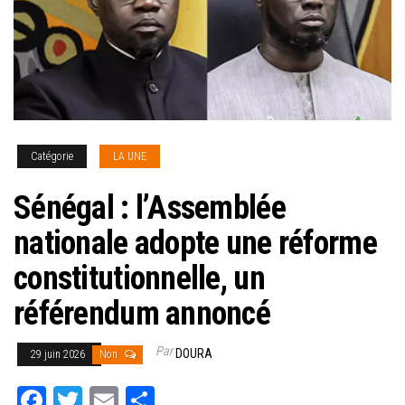
Catégorie
LA UNE
Sénégal : l’Assemblée
nationale adopte une réforme
constitutionnelle, un
référendum annoncé
Par
DOURA
29 juin 2026
Non
Fa
T
E
Pa