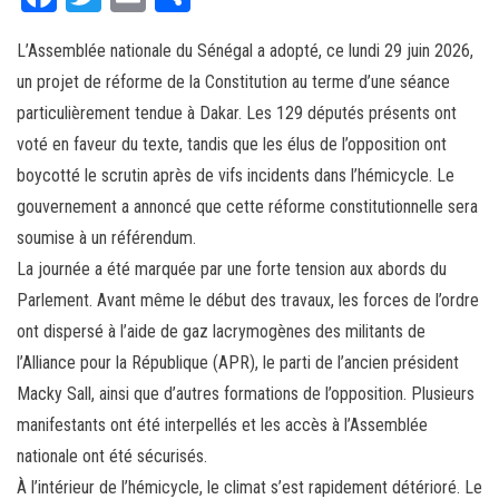
ce
wi
m
rt
L’Assemblée nationale du Sénégal a adopté, ce lundi 29 juin 2026,
bo
tt
ail
ag
un projet de réforme de la Constitution au terme d’une séance
ok
er
er
particulièrement tendue à Dakar. Les 129 députés présents ont
voté en faveur du texte, tandis que les élus de l’opposition ont
boycotté le scrutin après de vifs incidents dans l’hémicycle. Le
gouvernement a annoncé que cette réforme constitutionnelle sera
soumise à un référendum.
La journée a été marquée par une forte tension aux abords du
Parlement. Avant même le début des travaux, les forces de l’ordre
ont dispersé à l’aide de gaz lacrymogènes des militants de
l’Alliance pour la République (APR), le parti de l’ancien président
Macky Sall, ainsi que d’autres formations de l’opposition. Plusieurs
manifestants ont été interpellés et les accès à l’Assemblée
nationale ont été sécurisés.
À l’intérieur de l’hémicycle, le climat s’est rapidement détérioré. Le