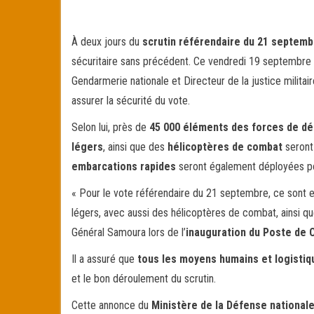
ce
wi
m
rt
bo
tt
ail
ag
ok
er
er
À deux jours du
scrutin référendaire du 21 septemb
sécuritaire sans précédent. Ce vendredi 19 septembre
Gendarmerie nationale et Directeur de la justice milita
assurer la sécurité du vote.
Selon lui, près de
45 000 éléments des forces de dé
légers
, ainsi que des
hélicoptères de combat
seront 
embarcations rapides
seront également déployées pou
« Pour le vote référendaire du 21 septembre, ce sont 
légers, avec aussi des hélicoptères de combat, ainsi qu
Général Samoura lors de l’
inauguration du Poste de
Il a assuré que
tous les moyens humains et logisti
et le bon déroulement du scrutin.
Cette annonce du
Ministère de la Défense national