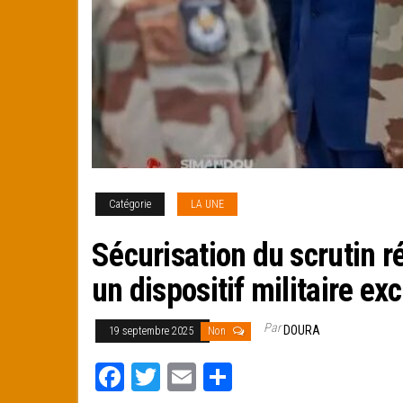
Catégorie
LA UNE
Sécurisation du scrutin r
un dispositif militaire ex
Par
DOURA
19 septembre 2025
Non
Fa
T
E
Pa