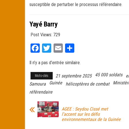
susceptible de perturber le processus référendaire.
Yayé Barry
Post Views:
729
Fa
T
E
Pa
ce
wi
m
rt
Il n’y a pas d’entrée similaire.
bo
tt
ail
ag
ok
er
er
45 000 soldats
21 septembre 2025
e
Mots-clés
Guinée
Ministèr
Samoura
hélicoptères de combat
référendaire
AGEE : Seydou Cissé met
l’accent sur les défis
environnementaux de la Guinée