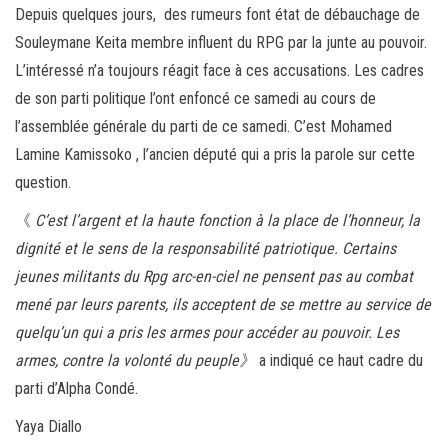
Depuis quelques jours, des rumeurs font état de débauchage de
bo
tt
ail
ag
Souleymane Keita membre influent du RPG par la junte au pouvoir.
ok
er
er
L’intéressé n’a toujours réagit face à ces accusations. Les cadres
de son parti politique l’ont enfoncé ce samedi au cours de
l’assemblée générale du parti de ce samedi. C’est Mohamed
Lamine Kamissoko , l’ancien député qui a pris la parole sur cette
question.
《
C’est l’argent et la haute fonction à la place de l’honneur, la
dignité et le sens de la responsabilité patriotique. Certains
jeunes militants du Rpg arc-en-ciel ne pensent pas au combat
mené par leurs parents, ils acceptent de se mettre au service de
quelqu’un qui a pris les armes pour accéder au pouvoir. Les
armes, contre la volonté du peuple》
a indiqué ce haut cadre du
parti d’Alpha Condé.
Yaya Diallo