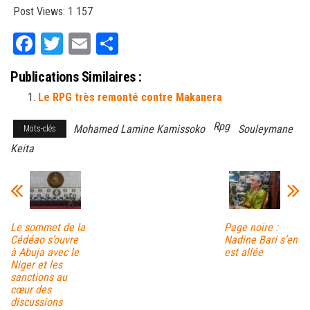
Post Views:
1 157
Fa
T
E
Pa
ce
wi
m
rt
Publications Similaires :
bo
tt
ail
ag
Le RPG très remonté contre Makanera
ok
er
er
Rpg
Mohamed Lamine Kamissoko
Souleymane
Mots-clés
Keita
Le sommet de la
Page noire :
Cédéao s’ouvre
Nadine Bari s’en
à Abuja avec le
est allée
Niger et les
sanctions au
cœur des
discussions