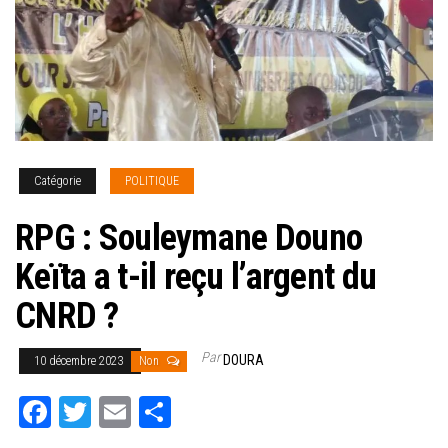
Catégorie
POLITIQUE
RPG : Souleymane Douno
Keïta a t-il reçu l’argent du
CNRD ?
Par
DOURA
10 décembre 2023
Non
Fa
T
E
Pa
ce
wi
m
rt