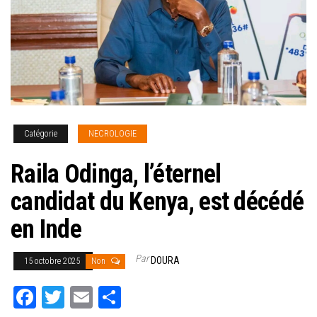
Catégorie
NECROLOGIE
Raila Odinga, l’éternel
candidat du Kenya, est décédé
en Inde
Par
DOURA
15 octobre 2025
Non
Fa
T
E
Pa