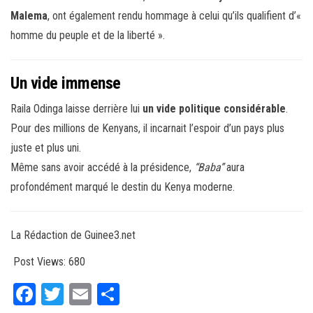
Malema
, ont également rendu hommage à celui qu’ils qualifient d’«
homme du peuple et de la liberté ».
Un vide immense
Raila Odinga laisse derrière lui
un vide politique considérable
.
Pour des millions de Kenyans, il incarnait l’espoir d’un pays plus
juste et plus uni.
Même sans avoir accédé à la présidence,
“Baba”
aura
profondément marqué le destin du Kenya moderne.
La Rédaction de Guinee3.net
Post Views:
680
Fa
T
E
Pa