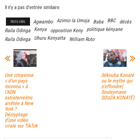
ce
wi
m
rt
Il n’y a pas d’entrée similaire.
bo
tt
ail
ag
ok
er
er
Azimio la Umoja
BBC
Agwambo
Baba
décès
Mots-clés
Kenya
politique kényane
Raila Odinga
opposition Keny
Uhuru Kenyatta
Raila Odinga
William Ruto
Une citoyenne
Sékouba Konaté
« d’un pays
ou le mythe qui
inconnu » à
s’effondre(
l’ADN
Souleymane
extraterrestre
SOUZA KONATÉ)
arrêtée à New
York ?
Décryptage
d’une vidéo
virale sur TikTok