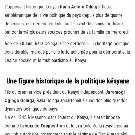
ce
wi
m
rt
L’opposant historique kényan
Raila Amolo Odinga
, figure
bo
tt
ail
ag
emblématique de la vie politique du pays depuis plus de quatre
ok
er
er
décennies, est décédé en Inde, où il suivait des soins médicaux,
ont confirmé plusieurs sources proches de sa famille ce mercredi.
Agé de
80 ans
, Raila Odinga laisse derrière lui un héritage politique
considérable, marqué par une lutte acharnée pour la démocratie, la
justice sociale et le multipartisme au Kenya.
Une figure historique de la politique kényane
Fils du premier vice-président du Kenya indépendant,
Jaramogi
Oginga Odinga
, Raila Odinga appartenait à l’une des plus grandes
dynasties politiques du pays.
Né en 1945 à Maseno, dans l’ouest du Kenya, il s’était imposé
comme
la voix de l’opposition
et le symbole de la résistance au
pouvoir autoritaire, notamment sous le régime de Daniel arap Moi.