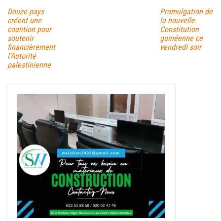
Douze pays
Promulgation de
créent une
la nouvelle
coalition pour
Constitution
soutenir
guinéenne ce
financièrement
vendredi soir
l’Autorité
palestinienne