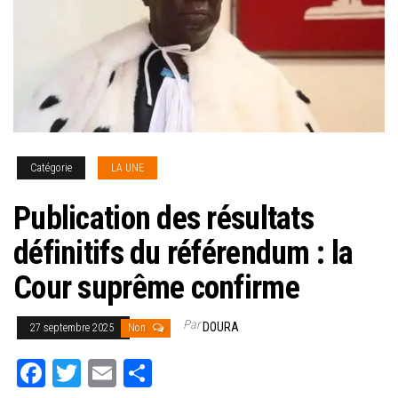
Catégorie
LA UNE
Publication des résultats
définitifs du référendum : la
Cour suprême confirme
Par
DOURA
27 septembre 2025
Non
Fa
T
E
Pa