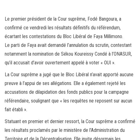
ce
wi
m
rt
bo
tt
ail
ag
ok
er
er
Le premier président de la Cour suprême, Fodé Bangoura, a
confirmé ce vendredi les résultats définitifs du référendum,
écartant les contestations du Bloc Libéral de Faya Millimono.
Le parti de Faya avait demandé l’annulation du scrutin, contestant
notamment la nomination de Sékou Koureissy Condé à l’ONASUR,
qu’il accusait d’avoir ouvertement appelé à voter « OUI ».
La Cour suprême a jugé que le Bloc Libéral n’avait apporté aucune
preuve à l’appui de ses allégations. Elle a également rejeté les
accusations de dilapidation des fonds publics pour la campagne
référendaire, soulignant que « les requêtes ne reposent sur aucun
fait établi ».
Statuant en premier et dernier ressort, la Cour suprême a confirmé
les résultats proclamés par le ministère de l’Administration du
Territoire et de la Décentralisation. Elle invite désormais les