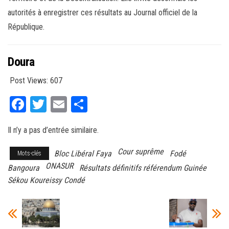
autorités à enregistrer ces résultats au Journal officiel de la
République.
Doura
Post Views:
607
Fa
T
E
Pa
ce
wi
m
rt
Il n’y a pas d’entrée similaire.
bo
tt
ail
ag
ok
er
er
Cour suprême
Bloc Libéral Faya
Fodé
Mots-clés
ONASUR
Bangoura
Résultats définitifs référendum Guinée
Sékou Koureissy Condé