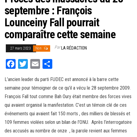
septembre : François
Lounceiny Fall pourrait
comparaître cette semaine
Par
LA RÉDACTION
27 mars 2023
Non
Fa
T
E
Pa
ce
wi
m
rt
L’ancien leader du parti FUDEC est annoncé à la barre cette
bo
tt
ail
ag
semaine pour témoigner de ce qu’il a vécu le 28 septembre 2009.
ok
er
er
François Fall tout comme Bah Oury était membre des forces vives
qui avaient organisé la manifestation. C’est un témoin clé de ces
événements qui avaient fait 150 morts , des milliers de blessés et
109 femmes violées selon un bilan de l’ONU. Après l’interrogatoire
des accusés au nombre de onze , la parole revient aux femmes