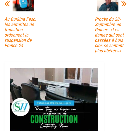
Au Burkina Faso,
Procès du 28-
les autorités de
Septembre en
transition
Guinée: «Les
ordonnent la
dames qui sont
suspension de
passées à huis
France 24
clos se sentent
plus libérées»