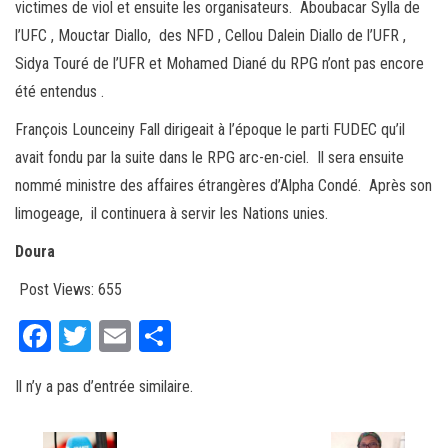
victimes de viol et ensuite les organisateurs. Aboubacar Sylla de
l’UFC , Mouctar Diallo, des NFD , Cellou Dalein Diallo de l’UFR ,
Sidya Touré de l’UFR et Mohamed Diané du RPG n’ont pas encore
été entendus .
François Lounceiny Fall dirigeait à l’époque le parti FUDEC qu’il
avait fondu par la suite dans le RPG arc-en-ciel. Il sera ensuite
nommé ministre des affaires étrangères d’Alpha Condé. Après son
limogeage, il continuera à servir les Nations unies.
Doura
Post Views:
655
Fa
T
E
Pa
ce
wi
m
rt
Il n’y a pas d’entrée similaire.
bo
tt
ail
ag
ok
er
er