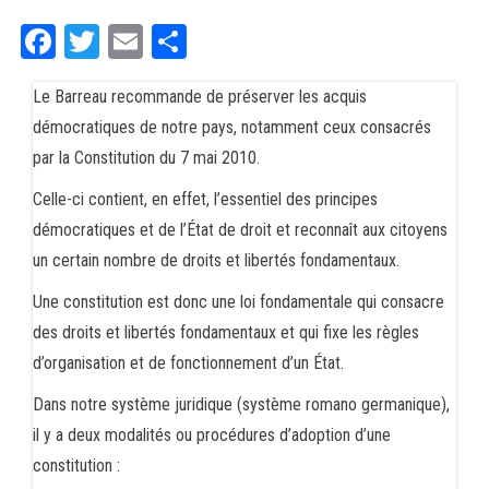
Fa
T
E
Pa
ce
wi
m
rt
Le Barreau recommande de préserver les acquis
bo
tt
ail
ag
démocratiques de notre pays, notamment ceux consacrés
ok
er
er
par la Constitution du 7 mai 2010.
Celle-ci contient, en effet, l’essentiel des principes
démocratiques et de l’État de droit et reconnaît aux citoyens
un certain nombre de droits et libertés fondamentaux.
Une constitution est donc une loi fondamentale qui consacre
des droits et libertés fondamentaux et qui fixe les règles
d’organisation et de fonctionnement d’un État.
Dans notre système juridique (système romano germanique),
il y a deux modalités ou procédures d’adoption d’une
constitution :