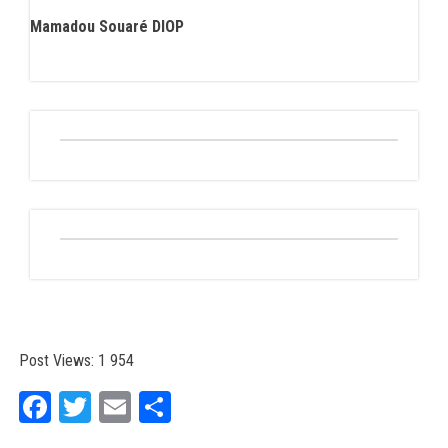
Mamadou Souaré DIOP
Faceb
Post Views:
1 954
Fa
T
E
Pa
ce
wi
m
rt