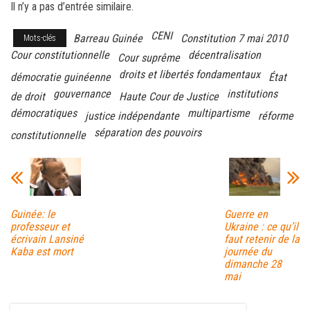
Il n’y a pas d’entrée similaire.
bo
tt
ail
ag
ok
er
er
CENI
Barreau Guinée
Constitution 7 mai 2010
Mots-clés
Cour constitutionnelle
décentralisation
Cour suprême
droits et libertés fondamentaux
démocratie guinéenne
État
gouvernance
institutions
de droit
Haute Cour de Justice
démocratiques
multipartisme
justice indépendante
réforme
séparation des pouvoirs
constitutionnelle
Guinée: le
Guerre en
professeur et
Ukraine : ce qu’il
écrivain Lansiné
faut retenir de la
Kaba est mort
journée du
dimanche 28
mai