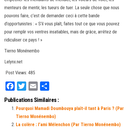
menteurs de mentir, les tueurs de tuer. La seule chose que nous
pouvons faire, c’est de demander ceci à cette bande
d’opportunistes : « S’il vous plaît, faites tout ce que vous pouvez
pour remplir vos ventres insatiables, mais de grâce, arrêtez de
ridiculiser ce pays ! »
Tierno Monénembo
Lelynx.net
Post Views:
485
Fa
T
E
Pa
ce
wi
m
rt
Publications Similaires :
bo
tt
ail
ag
Pourquoi Mamadi Doumbouya plaît-il tant à Paris ? (Par
ok
er
er
Tierno Monénembo)
La colère : l’ami Mélenchon (Par Tierno Monénembo)