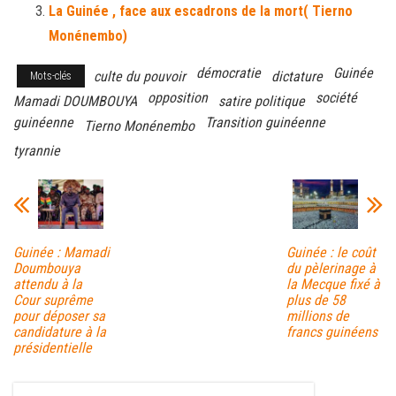
La Guinée , face aux escadrons de la mort( Tierno
Monénembo)
démocratie
Guinée
culte du pouvoir
dictature
Mots-clés
opposition
société
Mamadi DOUMBOUYA
satire politique
guinéenne
Transition guinéenne
Tierno Monénembo
tyrannie
Guinée : Mamadi
Guinée : le coût
Doumbouya
du pèlerinage à
attendu à la
la Mecque fixé à
Cour suprême
plus de 58
pour déposer sa
millions de
candidature à la
francs guinéens
présidentielle