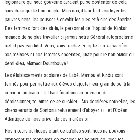
légionnaire qui nous gouverne auraient pu se contenter de cela
sans déranger le bon peuple. Mais non, il leur faut soudoyer les
pauvres gens, les pousser à envahir les rues et à dire des âneries.
Des femmes font des sit-in, le personnel de l’hôpital de Kankan
menace de ne plus travailler si jamais notre Général autoproclamé
n’était pas candidat. Vous, vous rendez compte : on va sacrifier
nos malades et nos femmes enceintes, juste pour le bon plaisir du
demi-dieu, Mamadi Doumbouya !
Les établissements scolaires de Labé, Mamou et Kindia sont
fermés pour permettre aux élèves d’ajouter leur grain de sel à la
connerie ambiante. Tel haut fonctionnaire menace de
démissionner, tel autre de se suicider… Aux dernières nouvelles, les
chiens errants de Sonfonia refuseraient d’aboyer si… et l’Océan
Atlantique de nous priver de ses marées si…
Nos mœurs politiques étant ce qu’elles sont, nous ne pouvons
empêcher les mendiants de mendier, les voleurs de voler, les