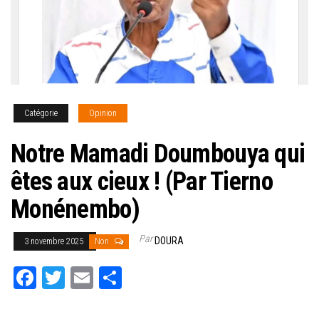
Catégorie
Opinion
Notre Mamadi Doumbouya qui
êtes aux cieux ! (Par Tierno
Monénembo)
Par
DOURA
3 novembre 2025
Non
Fa
T
E
Pa
ce
wi
m
rt