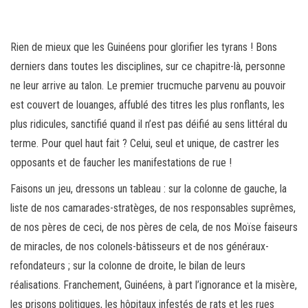
bo
tt
ail
ag
ok
er
er
Rien de mieux que les Guinéens pour glorifier les tyrans ! Bons
derniers dans toutes les disciplines, sur ce chapitre-là, personne
ne leur arrive au talon. Le premier trucmuche parvenu au pouvoir
est couvert de louanges, affublé des titres les plus ronflants, les
plus ridicules, sanctifié quand il n’est pas déifié au sens littéral du
terme. Pour quel haut fait ? Celui, seul et unique, de castrer les
opposants et de faucher les manifestations de rue !
Faisons un jeu, dressons un tableau : sur la colonne de gauche, la
liste de nos camarades-stratèges, de nos responsables suprêmes,
de nos pères de ceci, de nos pères de cela, de nos Moïse faiseurs
de miracles, de nos colonels-bâtisseurs et de nos généraux-
refondateurs ; sur la colonne de droite, le bilan de leurs
réalisations. Franchement, Guinéens, à part l’ignorance et la misère,
les prisons politiques, les hôpitaux infestés de rats et les rues