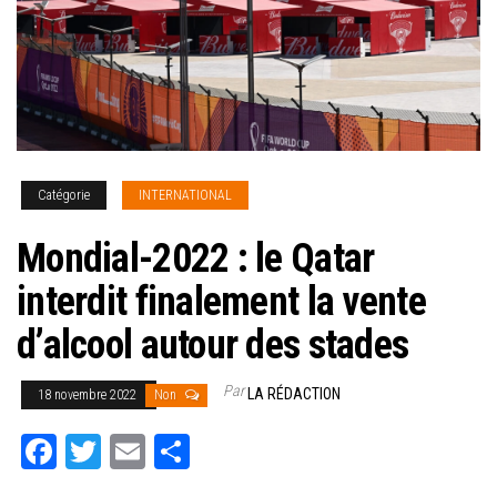
Catégorie
INTERNATIONAL
Mondial-2022 : le Qatar
interdit finalement la vente
d’alcool autour des stades
Par
LA RÉDACTION
18 novembre 2022
Non
Fa
T
E
Pa
ce
wi
m
rt