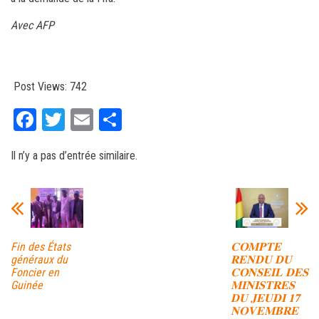
Avec AFP
Post Views:
742
Fa
T
E
Pa
ce
wi
m
rt
Il n’y a pas d’entrée similaire.
bo
tt
ail
ag
ok
er
er
Fin des États
𝐂𝐎𝐌𝐏𝐓𝐄
généraux du
𝐑𝐄𝐍𝐃𝐔 𝐃𝐔
Foncier en
𝐂𝐎𝐍𝐒𝐄𝐈𝐋 𝐃𝐄𝐒
Guinée
𝐌𝐈𝐍𝐈𝐒𝐓𝐑𝐄𝐒
𝐃𝐔 𝐉𝐄𝐔𝐃𝐈 𝟏𝟕
𝐍𝐎𝐕𝐄𝐌𝐁𝐑𝐄