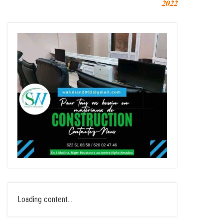
𝟐𝟎𝟐𝟐
Loading content...