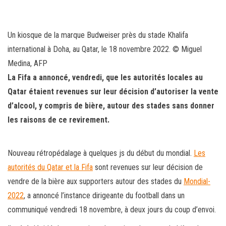
bo
tt
ail
ag
ok
er
er
Un kiosque de la marque Budweiser près du stade Khalifa
international à Doha, au Qatar, le 18 novembre 2022.
© Miguel
Medina, AFP
La Fifa a annoncé, vendredi, que les autorités locales au
Qatar étaient revenues sur leur décision d’autoriser la vente
d’alcool, y compris de bière, autour des stades sans donner
les raisons de ce revirement.
Nouveau rétropédalage à quelques js du début du mondial.
Les
autorités du Qatar et la Fifa
sont revenues sur leur décision de
vendre de la bière aux supporters autour des stades du
Mondial-
2022
, a annoncé l’instance dirigeante du football dans un
communiqué vendredi 18 novembre, à deux jours du coup d’envoi.