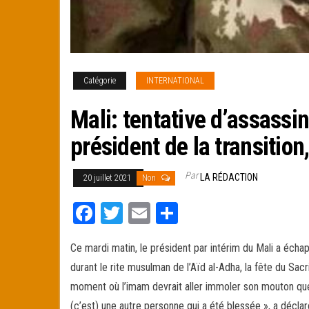
Catégorie
INTERNATIONAL
Mali: tentative d’assassi
président de la transition
Par
LA RÉDACTION
20 juillet 2021
Non
Fa
T
E
Pa
ce
wi
m
rt
Ce mardi matin, le président par intérim du Mali a éch
bo
tt
ail
ag
durant le rite musulman de l’Aïd al-Adha, la fête du Sacr
ok
er
er
moment où l’imam devrait aller immoler son mouton que
(c’est) une autre personne qui a été blessée », a décla