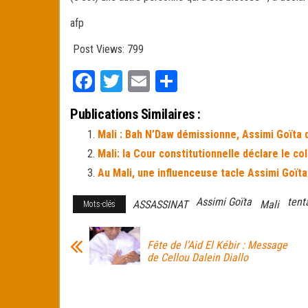
afp
Post Views:
799
Fa
T
E
Pa
ce
wi
m
rt
Publications Similaires :
bo
tt
ail
ag
Mali : Bah N’Daw démissionne, Assimi Goïta 
ok
er
er
Mali: la Cour constitutionnelle déclare le co
Au Mali, une influenceuse tacle Assimi Goïta
Assimi Goïta
tent
ASSASSINAT
Mali
Mots-clés
Fête de l’Aid El Kébir : Message
de Cellou Dalein Diallo