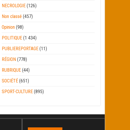
NECROLOGIE
(126)
Non classé
(457)
Opinion
(98)
POLITIQUE
(1 434)
PUBLIEREPORTAGE
(11)
RÉGION
(778)
RUBRIQUE
(44)
SOCIÉTÉ
(651)
SPORT-CULTURE
(895)