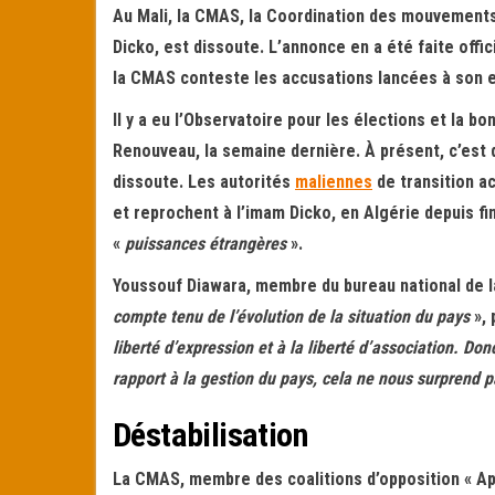
ok
er
er
Au Mali, la CMAS, la Coordination des mouvement
Dicko, est dissoute. L’annonce en a été faite offi
la CMAS conteste les accusations lancées à son e
Il y a eu l’Observatoire pour les élections et la b
Renouveau, la semaine dernière. À présent, c’est 
dissoute. Les autorités
maliennes
de transition ac
et reprochent à l’imam Dicko, en Algérie depuis f
«
puissances étrangères
».
Youssouf Diawara, membre du bureau national de la
compte tenu de l’évolution de la situation du pays
», 
liberté d’expression et à la liberté d’association. Do
rapport à la gestion du pays, cela ne nous surprend p
Déstabilisation
La CMAS, membre des coalitions d’opposition « App