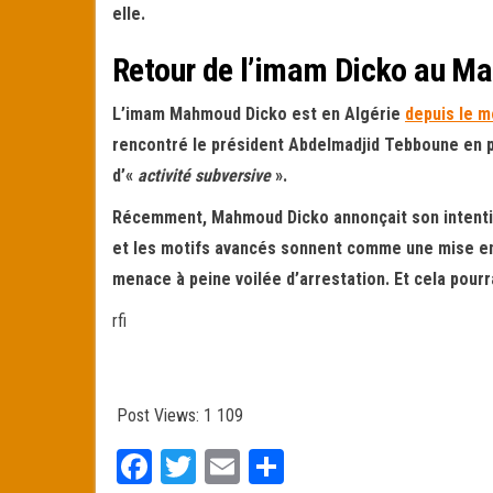
elle.
Retour de l’imam Dicko au Ma
L’imam Mahmoud Dicko est en Algérie
depuis le 
rencontré le président Abdelmadjid Tebboune en p
d’«
activité subversive
».
Récemment, Mahmoud Dicko annonçait son intention
et les motifs avancés sonnent comme une mise en 
menace à peine voilée d’arrestation. Et cela pourr
rfi
Post Views:
1 109
Fa
T
E
Pa