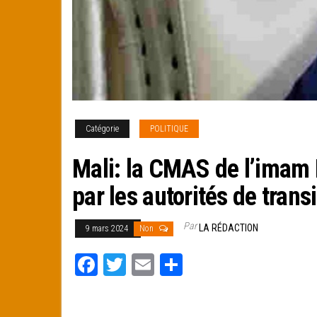
Catégorie
POLITIQUE
Mali: la CMAS de l’imam 
par les autorités de trans
Par
LA RÉDACTION
9 mars 2024
Non
Fa
T
E
Pa
ce
wi
m
rt
bo
tt
ail
ag