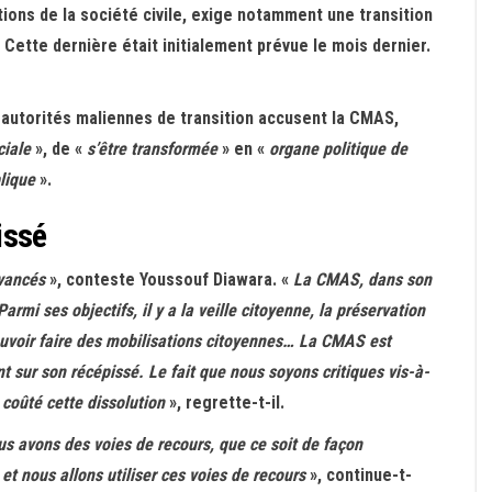
ions de la société civile, exige notamment une transition
e. Cette dernière était initialement prévue le mois dernier.
 autorités maliennes de transition accusent la CMAS,
ociale
», de «
s’être transformée
» en «
organe politique de
lique
».
issé
avancés
», conteste Youssouf Diawara. «
La CMAS, dans son
armi ses objectifs, il y a la veille citoyenne, la préservation
pouvoir faire des mobilisations citoyennes… La CMAS est
nt sur son récépissé. Le fait que nous soyons critiques vis-à-
 coûté cette dissolution
», regrette-t-il.
s avons des voies de recours, que ce soit de façon
t et nous allons utiliser ces voies de recours
», continue-t-