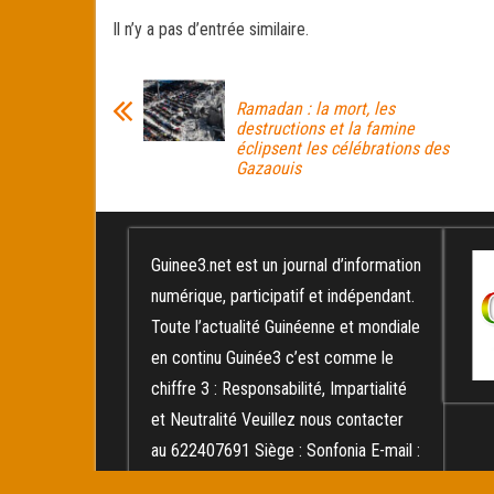
ce
wi
m
rt
Il n’y a pas d’entrée similaire.
bo
tt
ail
ag
ok
er
er
Ramadan : la mort, les
destructions et la famine
éclipsent les célébrations des
Gazaouis
Guinee3.net est un journal d’information
numérique, participatif et indépendant.
Toute l’actualité Guinéenne et mondiale
en continu Guinée3 c’est comme le
chiffre 3 : Responsabilité, Impartialité
et Neutralité Veuillez nous contacter
au 622407691 Siège : Sonfonia E-mail :
diallomokoula@yahoo.fr