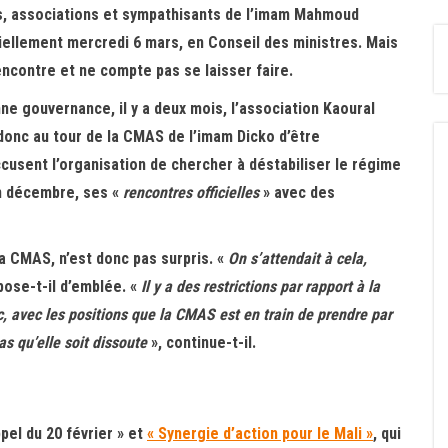
s, associations et sympathisants de l’imam Mahmoud
ciellement mercredi 6 mars, en Conseil des ministres. Mais
ncontre et ne compte pas se laisser faire.
onne gouvernance, il y a deux mois, l’association Kaoural
donc au tour de la CMAS de l’imam Dicko d’être
cusent l’organisation de chercher à déstabiliser le régime
in décembre, ses «
rencontres officielles
» avec des
 CMAS, n’est donc pas surpris. «
On s’attendait à cela,
pose-t-il d’emblée. «
Il y a des restrictions par rapport à la
nc, avec les positions que la CMAS est en train de prendre par
as qu’elle soit dissoute
», continue-t-il.
el du 20 février » et
« Synergie d’action pour le Mali »
, qui