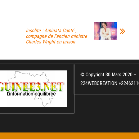
Insolite : Aminata Conté ,
compagne de l’ancien ministre
Charles Wright en prison
© Copyright 30 Mars 2020 –
224WEBCREATION +2246211