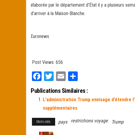
élaborée par le département d’État il y a plusieurs semai
d’arriver à la Maison-Blanche.
Euronews
Post Views:
656
Fa
T
E
Pa
ce
wi
m
rt
Publications Similaires :
bo
tt
ail
ag
L’administration Trump envisage d’étendre l’
ok
er
er
supplémentaires
restrictions voyage
pays
Trump
Mots-clés