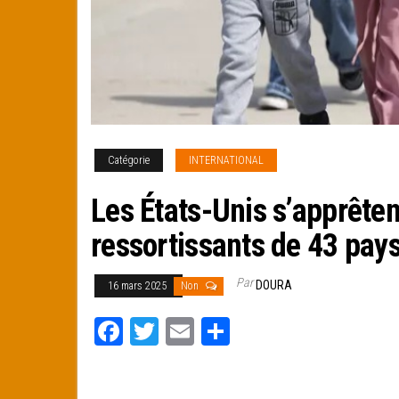
Catégorie
INTERNATIONAL
Les États-Unis s’apprêtent
ressortissants de 43 pays
Par
DOURA
16 mars 2025
Non
Fa
T
E
Pa
ce
wi
m
rt
bo
tt
ail
ag