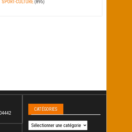
SPORT-CULTURE
(895)
CATÉGORIES
04442
Catégories