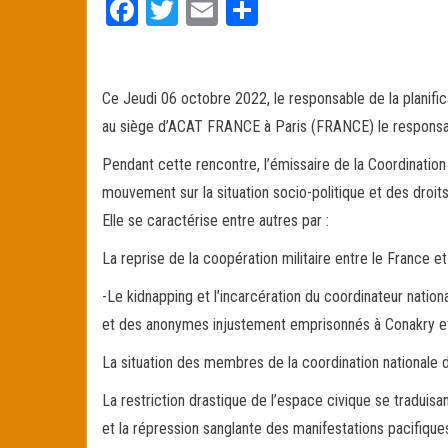
Fa
T
E
Pa
ce
wi
m
rt
bo
tt
ail
ag
ok
er
er
Ce Jeudi 06 octobre 2022, le responsable de la planif
au siège d’ACAT FRANCE à Paris (FRANCE) le responsa
Pendant cette rencontre, l’émissaire de la Coordinatio
mouvement sur la situation socio-politique et des droi
Elle se caractérise entre autres par :
La reprise de la coopération militaire entre le France et 
-Le kidnapping et l’incarcération du coordinateur natio
et des anonymes injustement emprisonnés à Conakry et à
La situation des membres de la coordination nationale d
La restriction drastique de l’espace civique se traduisan
et la répression sanglante des manifestations pacifique