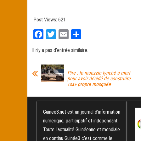
Post Views:
621
Fa
T
E
Pa
ce
wi
m
rt
Il n’y a pas d’entrée similaire.
bo
tt
ail
ag
ok
er
er
Pire : le muezzin lynché à mort
pour avoir décidé de construire
«sa» propre mosquée
Guinee3.net est un journal d’information
numérique, participatif et indépendant.
Toute l’actualité Guinéenne et mondiale
en continu Guinée3 c’est comme le