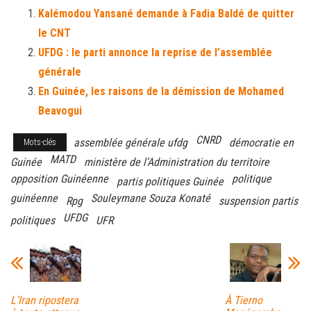
bo
tt
ail
ag
Kalémodou Yansané demande à Fadia Baldé de quitter
ok
er
er
le CNT
UFDG : le parti annonce la reprise de l’assemblée
générale
En Guinée, les raisons de la démission de Mohamed
Beavogui
CNRD
assemblée générale ufdg
démocratie en
Mots-clés
MATD
Guinée
ministère de l’Administration du territoire
opposition Guinéenne
politique
partis politiques Guinée
guinéenne
Souleymane Souza Konaté
Rpg
suspension partis
UFDG
politiques
UFR
L’Iran ripostera
À Tierno