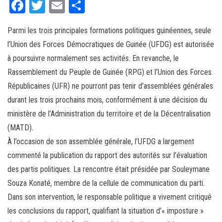
Fa
T
E
Pa
ce
wi
m
rt
Parmi les trois principales formations politiques guinéennes, seule
bo
tt
ail
ag
l’Union des Forces Démocratiques de Guinée (UFDG) est autorisée
ok
er
er
à poursuivre normalement ses activités. En revanche, le
Rassemblement du Peuple de Guinée (RPG) et l’Union des Forces
Républicaines (UFR) ne pourront pas tenir d’assemblées générales
durant les trois prochains mois, conformément à une décision du
ministère de l’Administration du territoire et de la Décentralisation
(MATD).
À l’occasion de son assemblée générale, l’UFDG a largement
commenté la publication du rapport des autorités sur l’évaluation
des partis politiques. La rencontre était présidée par Souleymane
Souza Konaté, membre de la cellule de communication du parti.
Dans son intervention, le responsable politique a vivement critiqué
les conclusions du rapport, qualifiant la situation d’« imposture »