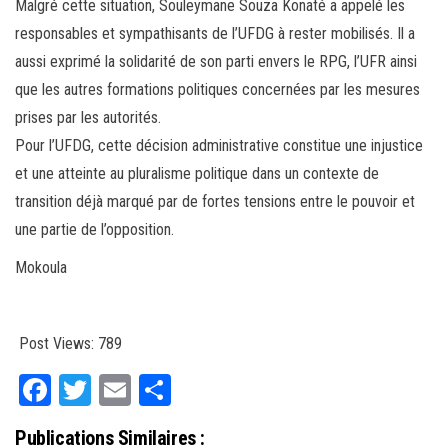
Malgré cette situation, Souleymane Souza Konaté a appelé les
responsables et sympathisants de l’UFDG à rester mobilisés. Il a
aussi exprimé la solidarité de son parti envers le RPG, l’UFR ainsi
que les autres formations politiques concernées par les mesures
prises par les autorités.
Pour l’UFDG, cette décision administrative constitue une injustice
et une atteinte au pluralisme politique dans un contexte de
transition déjà marqué par de fortes tensions entre le pouvoir et
une partie de l’opposition.
Mokoula
Post Views:
789
Fa
T
E
Pa
ce
wi
m
rt
Publications Similaires :