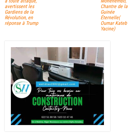
à toute attaque,
Monénembo,
avertissent les
Chantre de la
Gardiens de la
Guinée
Révolution, en
Éternelle(
réponse à Trump
Oumar Kateb
Yacine)