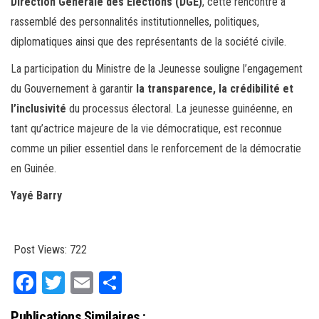
Direction Générale des Élections (DGE)
, cette rencontre a
rassemblé des personnalités institutionnelles, politiques,
diplomatiques ainsi que des représentants de la société civile.
La participation du Ministre de la Jeunesse souligne l’engagement
du Gouvernement à garantir
la transparence, la crédibilité et
l’inclusivité
du processus électoral. La jeunesse guinéenne, en
tant qu’actrice majeure de la vie démocratique, est reconnue
comme un pilier essentiel dans le renforcement de la démocratie
en Guinée.
Yayé Barry
Post Views:
722
Fa
T
E
Pa
ce
wi
m
rt
Publications Similaires :