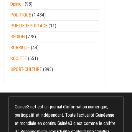
Opinion
(98)
POLITIQUE
(1 434)
PUBLIEREPORTAGE
(11)
RÉGION
(778)
RUBRIQUE
(44)
SOCIÉTÉ
(651)
SPORT-CULTURE
(895)
Guinee3.net est un journal d’information numérique,
participatif et indépendant. Toute l’actualité Guinéenne
et mondiale en continu Guinée3 c’est comme le chiffre
3 : Responsabilité, Impartialité et Neutralité Veuillez