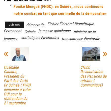
bo
tt
ail
ag
Foniké Menguè (FNDC): en Guinée, «nous continuons
ok
er
er
notre combat en tant que sentinelle de la démocratie»
Fichier Électoral Biométrique
démocratie
Mots-clés
Permanent
jeunesse guinéenne
Guinée
ministre de la
statistiques électorales
jeunesse
transparence électorale
Ousmane
CNSS:
Camara,
Revalorisation
Président du
des Pensions de
Parti des Verts
retraite (
Dr Guinée ( PVG)
Communiqué)
demande à voter
OUI pour le
référendum du
21 septembre