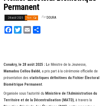
Permanent
Par
DOURA
28 août 2025
Non
Fa
T
E
Pa
ce
wi
m
rt
bo
tt
ail
ag
ok
er
er
Conakry, le 28 août 2025 : L
e Ministre de la Jeunesse,
Mamadou Cellou Baldé
, a pris part à la cérémonie officielle de
présentation des
statistiques définitives du Fichier Électoral
Biométrique Permanent
.
Organisée sous l’autorité du
Ministère de l’Administration du
Territoire et de la Décentralisation (MATD)
, à travers la