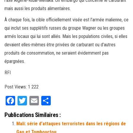
l’axe Algérie-Kidal-Ménaka. Un embargo qui concerne le carburant
mais aussi les produits alimentaires.
À chaque fois, la cible officiellement visée est l’armée malienne, ce
qui inclut ses supplétifs russes du groupe Wagner ou les groupes
armés locaux qui lui sont alliés. Mais les populations civiles, si elles
devaient elles-mêmes être privées de carburant ou d’autres
produits de consommation, ne seraient évidemment pas
épargnées.
RFI
Post Views:
1 222
Fa
T
E
Pa
ce
wi
m
rt
Publications Similaires :
bo
tt
ail
ag
Mali: série d’attaques terroristes dans les régions de
ok
er
er
Gao et Tombouctou