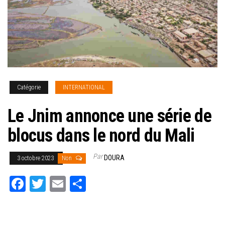
Catégorie
INTERNATIONAL
Le Jnim annonce une série de
blocus dans le nord du Mali
Par
DOURA
3 octobre 2023
Non
Fa
T
E
Pa
ce
wi
m
rt
bo
tt
ail
ag