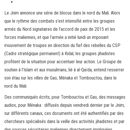
ok
er
er
Le Jnim annonce une série de blocus dans le nord du Mali. Alors
que le rythme des combats s’est intensifié entre les groupes
armés du Nord signataires de l’accord de paix de 2015 et les
forces maliennes, et que l’armée a initié lundi un imposant
mouvement de troupes en direction du fief des rebelles du CSP
(Cadre stratégique permanent) à Kidal, les groupes jihadistes
profitent de la situation pour accentuer leur action. Le Groupe de
soutien à l’Islam et aux musulmans, lié à al-Qaïda, entend resserrer
son étau sur les villes de Gao, Ménaka et Tombouctou, dans le
nord du Mali.
Des communiqués écrits, pour Tombouctou et Gao, des messages
audios, pour Ménaka : diffusés depuis vendredi dernier par le Jnim,
sur différents canaux, ces documents ont été authentifiés par des
chercheurs spécialisés dans la veille des activités jihadistes et par
des sources sécuritaires maliennes directement impliquées.