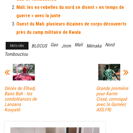
Mali: les ex-rebelles du nord se disent « en temps de
guerre » avec la junte
Ouest du Mali: plusieurs dizaines de corps découverts
près du camp militaire de Kwala
Gao
Mali
Nord
BLOCUS
Jnim
Ménaka
Mots-clés
Tombouctou
Décès de Elhadj
Grande première
Bano Bah : les
pour Karim
condoléances de
Cissé, convoqué
Lansana
avec la Guinée(
Kouyaté
ASS.FR)