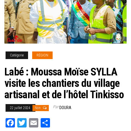
Catégorie
RÉGION
Labé : Moussa Moïse SYLLA
visite les chantiers du village
artisanal et de l’hôtel Tinkisso
Par
DOURA
22 juillet 2024
Non
Fa
T
E
Pa