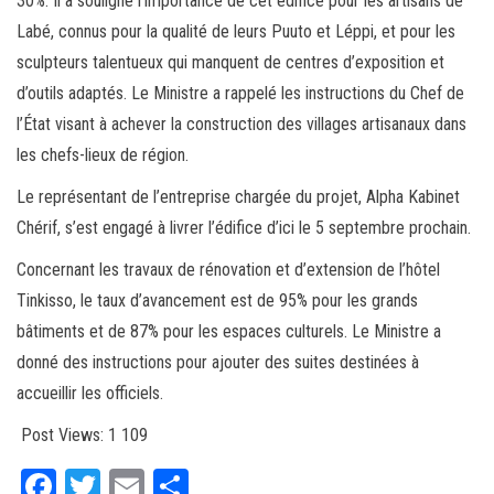
30%. Il a souligné l’importance de cet édifice pour les artisans de
Labé, connus pour la qualité de leurs Puuto et Léppi, et pour les
sculpteurs talentueux qui manquent de centres d’exposition et
d’outils adaptés. Le Ministre a rappelé les instructions du Chef de
l’État visant à achever la construction des villages artisanaux dans
les chefs-lieux de région.
Le représentant de l’entreprise chargée du projet, Alpha Kabinet
Chérif, s’est engagé à livrer l’édifice d’ici le 5 septembre prochain.
Concernant les travaux de rénovation et d’extension de l’hôtel
Tinkisso, le taux d’avancement est de 95% pour les grands
bâtiments et de 87% pour les espaces culturels. Le Ministre a
donné des instructions pour ajouter des suites destinées à
accueillir les officiels.
Post Views:
1 109
Fa
T
E
Pa