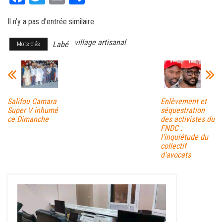
ce
wi
m
rt
Il n’y a pas d’entrée similaire.
bo
tt
ail
ag
ok
er
er
village artisanal
Labé
Mots-clés
Salifou Camara
Enlèvement et
Super V inhumé
séquestration
ce Dimanche
des activistes du
FNDC :
l’inquiétude du
collectif
d’avocats