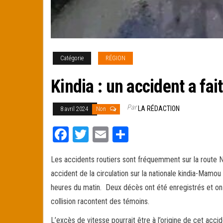
Catégorie
RÉGION
Kindia : un accident a fa
Par
LA RÉDACTION
8 avril 2024
Non
Fa
T
E
Pa
ce
wi
m
rt
Les accidents routiers sont fréquemment sur la route Na
bo
tt
ail
ag
accident de la circulation sur la nationale kindia-Mamo
ok
er
er
heures du matin. Deux décès ont été enregistrés et on 
collision racontent des témoins.
L’excès de vitesse pourrait être à l’origine de cet accid