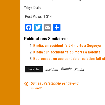
Yahya Diallo
Post Views:
1 314
Fa
T
E
Pa
ce
wi
m
rt
Publications Similaires :
bo
tt
ail
ag
Kindia: un accident fait 4 morts à Segueya
ok
er
er
Kindia : un accident fait 5 morts à Kolenté
Kouroussa : un accident de circulation fait 
Guinée
accident
Kindia
Mots-clés
Guinée : l’électricité est devenu
un luxe