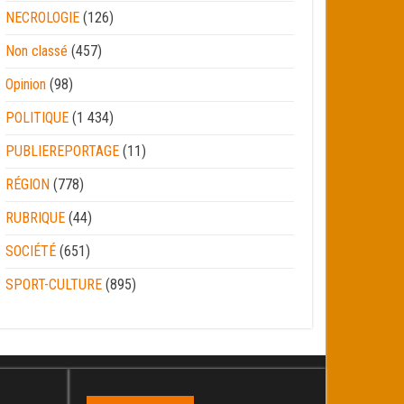
NECROLOGIE
(126)
Non classé
(457)
Opinion
(98)
POLITIQUE
(1 434)
PUBLIEREPORTAGE
(11)
RÉGION
(778)
RUBRIQUE
(44)
SOCIÉTÉ
(651)
SPORT-CULTURE
(895)