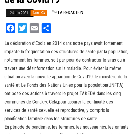
Par
LA RÉDACTION
24 juin 2021
Non
Fa
T
E
Pa
ce
wi
m
rt
La déclaration d’Ebola en 2014 dans notre pays avait fortement
bo
tt
ail
ag
impacté la fréquentation des structures de santé par la population,
ok
er
er
notamment les femmes, soit par peur de contracter le virus ou à
travers une désinformation sur la maladie. Pour éviter la même
situation avec la nouvelle apparition de Covid19, le ministère de la
santé et Le Fonds des Nations Unies pour la population(UNFPA)
ont posé des actions à travers le projet TAKEDA dans les cinq
communes de Conakry. Cela,pour assurer la continuité des
services de santé sexuelle et reproductive, y compris la
planification familiale dans les structures de santé.
En période de pandémie, les femmes, les nouveau-nés, les enfants