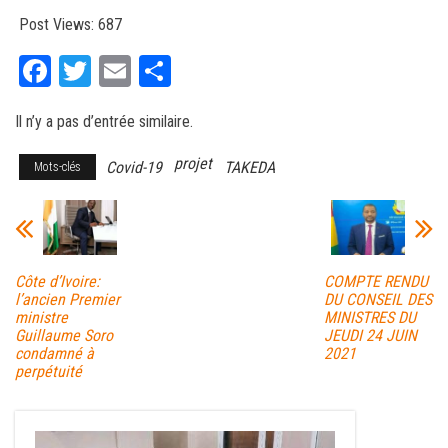
Post Views:
687
Fa
T
E
Pa
ce
wi
m
rt
Il n’y a pas d’entrée similaire.
bo
tt
ail
ag
ok
er
er
projet
Covid-19
TAKEDA
Mots-clés
Côte d’Ivoire:
COMPTE RENDU
l’ancien Premier
DU CONSEIL DES
ministre
MINISTRES DU
Guillaume Soro
JEUDI 24 JUIN
condamné à
2021
perpétuité