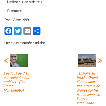
lumière sur ce sinistre ».
Primature
Post Views:
999
Fa
T
E
Pa
ce
wi
m
rt
Il n’y a pas d’entrée similaire.
bo
tt
ail
ag
ok
er
er
Ces fous de dieu
Tensions au
qui veulent nous
Proche-Orient :
arabiser ! (Par
l’Iran a lancé
Tierno
une attaque de
Monénembo)
drones contre
Israël, annonce
l’armée
israélienne