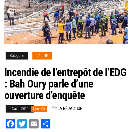
Catégorie
LA UNE
Incendie de l’entrepôt de l’EDG
: Bah Oury parle d’une
ouverture d’enquête
Par
LA RÉDACTION
13 avril 2024
Non
Fa
T
E
Pa