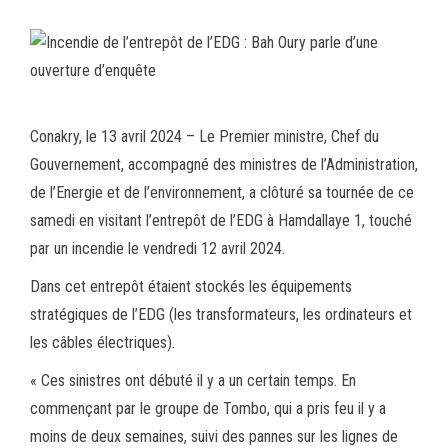
ce
wi
m
rt
bo
tt
ail
ag
ok
er
er
Conakry, le 13 avril 2024 – Le Premier ministre, Chef du
Gouvernement, accompagné des ministres de l’Administration,
de l’Energie et de l’environnement, a clôturé sa tournée de ce
samedi en visitant l’entrepôt de l’EDG à Hamdallaye 1, touché
par un incendie le vendredi 12 avril 2024.
Dans cet entrepôt étaient stockés les équipements
stratégiques de l’EDG (les transformateurs, les ordinateurs et
les câbles électriques).
« Ces sinistres ont débuté il y a un certain temps. En
commençant par le groupe de Tombo, qui a pris feu il y a
moins de deux semaines, suivi des pannes sur les lignes de