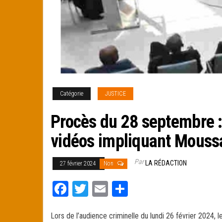
Catégorie
JUSTICE
Procès du 28 septembre : 
vidéos impliquant Mouss
Par
LA RÉDACTION
27 février 2024
Non
Fa
T
E
Pa
ce
wi
m
rt
Lors de l’audience criminelle du lundi 26 février 2024,
bo
tt
ail
ag