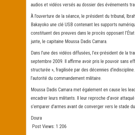
audios et vidéos versés au dossier des événements tr
ok
er
er
À l’ouverture de la séance, le président du tribunal, I
Bakayoko une clé USB contenant les supports numérique
constituent des preuves dans le procès opposant l’État 
junte, le capitaine Moussa Dadis Camara.
Dans l’une des vidéos diffusées, l’ex-président de la t
septembre 2009. Il affirme avoir pris le pouvoir sans ef
structurée », fragilisée par des décennies d’indiscipline.
l’autorité du commandement militaire.
Moussa Dadis Camara met également en cause les leaders
encadrer leurs militants. Il leur reproche d’avoir atta
s’emparer d’armes avant de converger vers le stade du
Doura
Post Views:
1 206