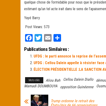
quelque chose de formidable pour nous que le président
estimant qu’un tel acte irait dans le sens de l’apaisemen
Yayé Barry
Post Views:
573
Fa
T
E
Pa
ce
wi
m
rt
Publications Similaires :
bo
tt
ail
ag
UFDG : le parti annonce la reprise de l’asse
ok
er
er
UFDG : Cellou Dalein appelle à résister face
ÉLECTION PRÉSIDENTIELLE :LA SANCTION A
Cellou Dalein Diallo
Aliou Bah
démoc
Mots-clés
Mamadi DOUMBOUYA
Ousma
opposition Guinéenne
Trump ordonne le retrait des
États-Unis de 66 organisations