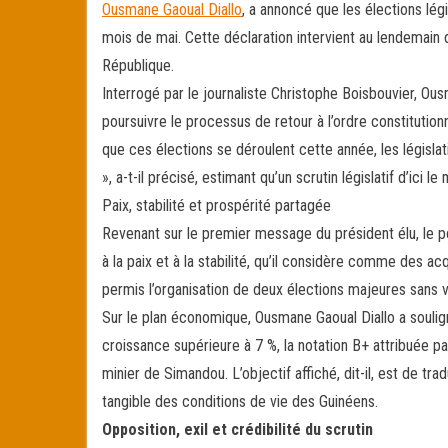
Ousmane Gaoual Diallo
, a annoncé que les élections lég
ok
er
er
mois de mai. Cette déclaration intervient au lendemain
République.
Interrogé par le journaliste Christophe Boisbouvier, Ou
poursuivre le processus de retour à l’ordre constitution
que ces élections se déroulent cette année, les législa
», a-t-il précisé, estimant qu’un scrutin législatif d’ici
Paix, stabilité et prospérité partagée
Revenant sur le premier message du président élu, le p
à la paix et à la stabilité, qu’il considère comme des ac
permis l’organisation de deux élections majeures sans v
Sur le plan économique, Ousmane Gaoual Diallo a soulig
croissance supérieure à 7 %, la notation B+ attribuée pa
minier de Simandou. L’objectif affiché, dit-il, est de 
tangible des conditions de vie des Guinéens.
Opposition, exil et crédibilité du scrutin