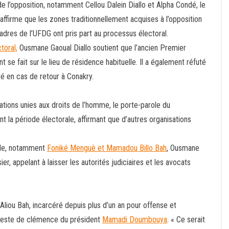
de l’opposition, notamment Cellou Dalein Diallo et Alpha Condé, le
l affirme que les zones traditionnellement acquises à l’opposition
adres de l’UFDG ont pris part au processus électoral.
toral,
Ousmane Gaoual Diallo soutient que l’ancien Premier
 se fait sur le lieu de résidence habituelle. Il a également réfuté
té en cas de retour à Conakry.
ations unies aux droits de l’homme, le porte-parole du
 la période électorale, affirmant que d’autres organisations
vile, notamment
Foniké Menguè et Mamadou Billo Bah
, Ousmane
ier, appelant à laisser les autorités judiciaires et les avocats
 Aliou Bah, incarcéré depuis plus d’un an pour offense et
un geste de clémence du président
Mamadi Doumbouya
. « Ce serait