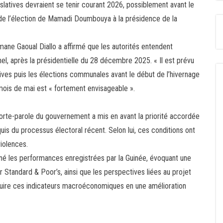
islatives devraient se tenir courant 2026, possiblement avant le
 de l’élection de Mamadi Doumbouya à la présidence de la
smane Gaoual Diallo a affirmé que les autorités entendent
nel, après la présidentielle du 28 décembre 2025. « Il est prévu
tives puis les élections communales avant le début de l’hivernage
 le mois de mai est « fortement envisageable ».
orte-parole du gouvernement a mis en avant la priorité accordée
quis du processus électoral récent. Selon lui, ces conditions ont
iolences.
né les performances enregistrées par la Guinée, évoquant une
r Standard & Poor’s, ainsi que les perspectives liées au projet
traduire ces indicateurs macroéconomiques en une amélioration