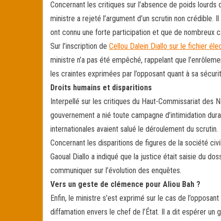
Concernant les critiques sur l’absence de poids lourds 
ministre a rejeté l’argument d’un scrutin non crédible. I
ont connu une forte participation et que de nombreux c
Sur l’inscription de
Cellou Dalein Diallo sur le fichier élec
ministre n’a pas été empêché, rappelant que l’enrôlement
les craintes exprimées par l’opposant quant à sa sécuri
Droits humains et disparitions
Interpellé sur les critiques du Haut-Commissariat des N
gouvernement a nié toute campagne d’intimidation durant
internationales avaient salué le déroulement du scrutin.
Concernant les disparitions de figures de la société ci
Gaoual Diallo a indiqué que la justice était saisie du doss
communiquer sur l’évolution des enquêtes.
Vers un geste de clémence pour Aliou Bah ?
Enfin, le ministre s’est exprimé sur le cas de l’opposant
diffamation envers le chef de l’État. Il a dit espérer 