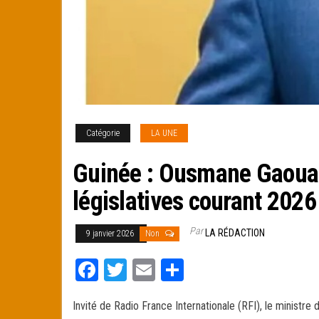
Catégorie
LA UNE
Guinée : Ousmane Gaoual 
législatives courant 2026
Par
LA RÉDACTION
9 janvier 2026
Non
Fa
T
E
Pa
ce
wi
m
rt
Invité de Radio France Internationale (RFI), le ministr
bo
tt
ail
ag