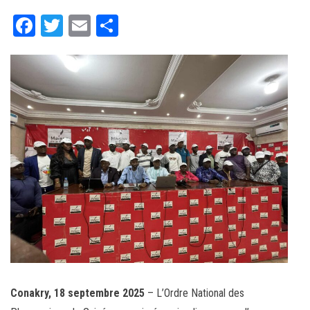
Fa
T
E
Pa
ce
wi
m
rt
bo
tt
ail
ag
ok
er
er
Conakry, 18 septembre 2025
– L’Ordre National des