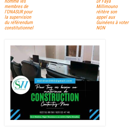
nomme les
Dr Faya
membres de
Millimouno
l’ONASUR pour
réitère son
la supervision
appel aux
du référendum
Guinéens à voter
constitutionnel
NON