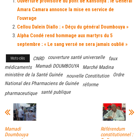
Ouverture provisoire du pont de Kansonya : le Général
ok
er
er
Amara Camara annonce la mise en service de
l’ouvrage
Cellou Dalein Diallo : « Déçu du général Doumbouya »
Alpha Condé rend hommage aux martyrs du 5
septembre : « Le sang versé ne sera jamais oublié »
couverture santé universelle
CNRD
faux
Mots-clés
Mamadi DOUMBOUYA
médicaments
Marché Madina
ministère de la Santé Guinée
Ordre
nouvelle Constitution
National des Pharmaciens de Guinée
réforme
santé publique
pharmaceutique
Mamadi
Référendum
Doumbouya
constitutionnel :