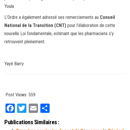
Youla
L’Ordre a également adressé ses remerciements au
Conseil
National de la Transition (CNT)
pour l’élaboration de cette
nouvelle Loi fondamentale, estimant que les pharmaciens s’y
retrouvent pleinement.
Yayé Barry
Post Views:
559
Fa
T
E
Pa
ce
wi
m
rt
Publications Similaires :
bo
tt
ail
ag